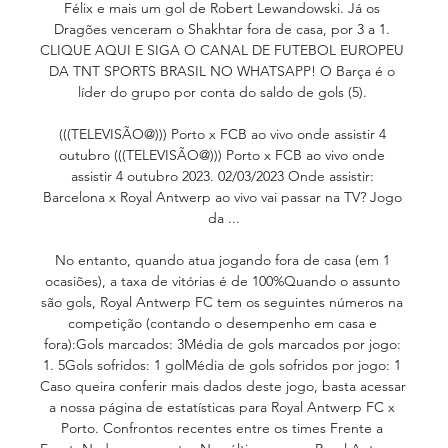
Félix e mais um gol de Robert Lewandowski. Já os 
Dragões venceram o Shakhtar fora de casa, por 3 a 1. 
CLIQUE AQUI E SIGA O CANAL DE FUTEBOL EUROPEU 
DA TNT SPORTS BRASIL NO WHATSAPP! O Barça é o 
líder do grupo por conta do saldo de gols (5). 

(((TELEVISÃO@))) Porto x FCB ao vivo onde assistir 4 
outubro (((TELEVISÃO@))) Porto x FCB ao vivo onde 
assistir 4 outubro 2023. 02/03/2023 Onde assistir: 
Barcelona x Royal Antwerp ao vivo vai passar na TV? Jogo 
da ...

No entanto, quando atua jogando fora de casa (em 1 
ocasiões), a taxa de vitórias é de 100%Quando o assunto 
são gols, Royal Antwerp FC tem os seguintes números na 
competição (contando o desempenho em casa e 
fora):Gols marcados: 3Média de gols marcados por jogo: 
1. 5Gols sofridos: 1 golMédia de gols sofridos por jogo: 1 
Caso queira conferir mais dados deste jogo, basta acessar 
a nossa página de estatísticas para Royal Antwerp FC x 
Porto. Confrontos recentes entre os times Frente a 