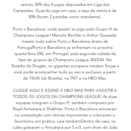
venceu 50% dos 4 jogos disputados em Liga dos 
Campeões. Quando joga em casa, a taxa de vitória é de 
50% (foram 2 partidas como mandante). 

Porto x Barcelona: onde assistir ao jogo pelo Grupo H da 
Champions League? Marcelo Bechler e Arthur Quezada 
trazem tudo sobre Porto x Barcelona direto de 
PortugalPorto e Barcelona se enfrentam na próxima 
quarta-feira (04), em Portugal, pela segunda rodada da 
fase de grupos da Champions League 2023/24. No 
Estádio do Dragão, os gigantes europeus medem forças e 
você pode acompanhar tudo ao vivo e exclusivo a partir 
de 15h45 (de Brasília), na TNT e na HBO Max. 

CLIQUE AQUI E ASSINE A HBO MAX PARA ASSISTIR A 
TODOS OS JOGOS DA CHAMPIONS LEAGUE! As duas 
equipes integram o Grupo H, também composto por 
Royal Antuérpia e Shakhtar. Porto e Barcelona estrearam 
na competição com vitórias imponentes e colocaram o 
favoritismo em prática. Leia tambémDentro de casa, os 
culés golearam o Antuérpia por 5 a 0, com show de João 