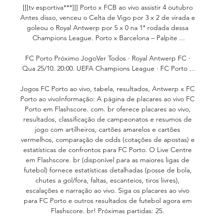
[[[tv esportiva***]]] Porto x FCB ao vivo assistir 4 outubro 
Antes disso, venceu o Celta de Vigo por 3 x 2 de virada e 
goleou o Royal Antwerp por 5 x 0 na 1ª rodada dessa 
Champions League. Porto x Barcelona – Palpite ...

FC Porto Próximo JogoVer Todos · Royal Antwerp FC · 
Qua 25/10. 20:00. UEFA Champions League · FC Porto ...

Jogos FC Porto ao vivo, tabela, resultados, Antwerp x FC 
Porto ao vivoInformação: A página de placares ao vivo FC 
Porto em Flashscore. com. br oferece placares ao vivo, 
resultados, classificação de campeonatos e resumos de 
jogo com artilheiros, cartões amarelos e cartões 
vermelhos, comparação de odds (cotações de apostas) e 
estatísticas de confrontos para FC Porto. O Live Centre 
em Flashscore. br (disponível para as maiores ligas de 
futebol) fornece estatísticas detalhadas (posse de bola, 
chutes a gol/fora, faltas, escanteios, tiros livres), 
escalações e narração ao vivo. Siga os placares ao vivo 
para FC Porto e outros resultados de futebol agora em 
Flashscore. br! Próximas partidas: 25. 
