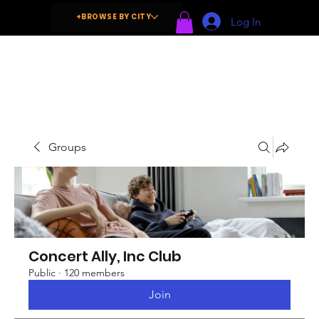
+BROWSE BY CITY
Log In
Groups
Concert Ally, Inc Club
Public
·
120 members
Join