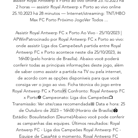
assistir Royal Antwerp x Porto ao vivo online 25.10.2023 há 
2 horas — assistir Royal Antwerp x Porto ao vivo online 
25.10.2023 há 28 minutos — Internet/streaming: TNT/HBO 
Max FC Porto Próximo JogoVer Todos ...

Assistir Royal Antwerp FC x Porto Ao Vivo - 25/10/2023 | 
APWinPatrocinado por Royal Antwerp FC x Porto ao vivo: 
onde assistir Liga dos CampeõesA partida entre Royal 
Antwerp FC x Porto acontece neste dia 25/10/2023, às 
16h00 (pelo horário de Brasília). Abaixo você poderá 
conferir todas as principais informações deste jogo, além 
de saber como assistir a partida na TV ou pela internet, 
de acordo com as opções disponíveis para que você 
consiga ver o jogo ao vivo. Ficha técnica do jogo entre 
Royal Antwerp FC x Porto🆚 Confronto: Royal Antwerp FC 
x Porto⚽ Campeonato: Liga dos Campeões📺 
Transmissão: Ver site/casa recomendada📅 Data e hora: 25 
de Outubro de 2023 – 16h00 (Horário de Brasília)🏟️ 
Estádio: Bosuilstadion (Deurne)Abaixo você pode conferir 
as campanhas das equipes. Últimos resultados: Royal 
Antwerp FC - Liga dos Campeões Royal Antwerp FC - 
Equipe de CasaAté o momento, Royal Antwerp FC 