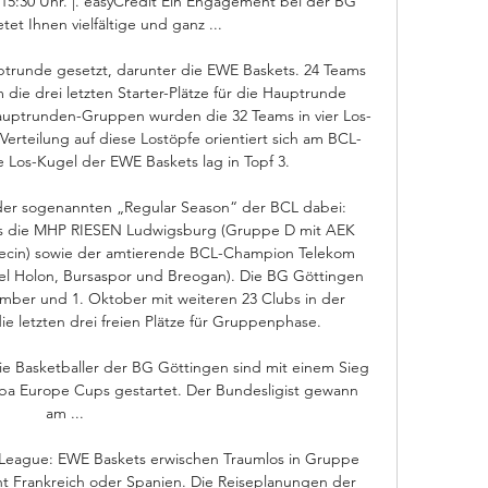
. 15:30 Uhr. |. easyCredit Ein Engagement bei der BG 
et Ihnen vielfältige und ganz ...

ptrunde gesetzt, darunter die EWE Baskets. 24 Teams 
ie drei letzten Starter-Plätze für die Hauptrunde 
auptrunden-Gruppen wurden die 32 Teams in vier Los-
Verteilung auf diese Lostöpfe orientiert sich am BCL- 
 Los-Kugel der EWE Baskets lag in Topf 3. 

 der sogenannten „Regular Season“ der BCL dabei: 
s die MHP RIESEN Ludwigsburg (Gruppe D mit AEK 
zecin) sowie der amtierende BCL-Champion Telekom 
l Holon, Bursaspor und Breogan). Die BG Göttingen 
ber und 1. Oktober mit weiteren 23 Clubs in der 
ie letzten drei freien Plätze für Gruppenphase. 

ie Basketballer der BG Göttingen sind mit einem Sieg 
ba Europe Cups gestartet. Der Bundesligist gewann 
am ...

League: EWE Baskets erwischen Traumlos in Gruppe 
ht Frankreich oder Spanien. Die Reiseplanungen der 