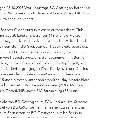
en 25.10.2023 Wer überträgt BG Göttingen heute live 
 JustWatch heraus, ob du es auf Prime Video, DAZN & 
 live schauen kannst.

E Baskets Oldenburg in diesem europäischem Club-
 aus 28 Ländern, darunter 14 nationale Meister, 
ttag hat die BCL in der Zentrale des Weltverbands 
eit von Genf die Gruppen der Hauptrunde ausgelost. 
unten. ) Die EWE Baskets wurden von „Los-Fee“ Lior 
in von Hapoel Jerusalem, der zusammen mit Bonns 
s „House of Basketball“ in die Los-Töpfe griff, in 
die Oldenburger gegen Pinar Karsiyaka (Türkei), Filou 
inner der Qualifikations-Runde 3. In dieser der 
Runde 3 treten unter anderen Ironi Hay Motors Ness 
 Karhu Basket (FIN), Legia Warszawa (POL), Monbus 
ko Zlato (MNE) sowie SIG Strasbourg (FRA) an. 

iele von BG Göttingen im TV & und als Live-Streams 
piel von BG Göttingen im Fernsehen zu sehen? Das 
 im Fernsehen ist BG Göttingen vs Alba Berlin in 