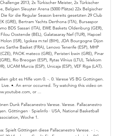
oChallenge 2013, 2x Türkischer Meister, 2x Türkischer 
Belgien Sleuyter Arena (5000 Plätze) 22x Belgischer 
 Die für die Regular Season bereits gesetzten 29 Club 
EK (GRE), Bertram Yachts Derthona (ITA), Bursaspor 
namo BDS Sassari (ITA), EWE Baskets Oldenburg (GER), 
Filou Oostende (BEL), Galatasaray Nef (TUR), Hapoel 
Holon (ISR), Igokea m:tel (BIH), JDA Bourgogne Dijon 
ns Sarthe Basket (FRA), Lenovo Tenerife (ESP), MHP 
ZE), PAOK mateco (GRE), Peristeri bwin (GRE), Pinar 
(GRE), Rio Breogan (ESP), Rytas Vilnius (LTU), Telekom 
R), UCAM Murcia (ESP), Unicaja (ESP), VEF Riga (LAT). 

alien gibt es Hilfe vom 0. -. 0. Varese VS BG Gottingen. 
u Live. •. An error occurred. Try watching this video on 
w.youtube.com, or ...

en Dunk Pallacanestro Varese. Varese. Pallacanestro 
en. Göttingen · Spielinfo · USA, National Basketball 
ssociation, Woche 1.

a: Spielt Göttingen diese Pallacanestro Varese. - : -. 