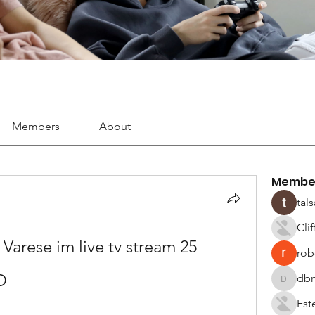
Members
About
Membe
tals
Cli
arese im live tv stream 25 
robe
D
dbm
dbmrwor
Est