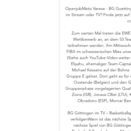
OpenjobMetis Varese - BG Goetting
im Stream oder TV? Finde jetzt auf
co
Zum vierten Mal treten die EW
Wettbewerb an, an dem 53 Teams
teilnehmen werden. Am Mittwochmi
FIBA im schweizerischen Mies unw
(Siehe auch YouTube-Video weiter 
Eliyahu, ehemaliger Team-Capta
Michael Kessens auf der Bühne de
Gruppe E gelost. Dort geht es für 
Oostende (Belgien) und den Gew
Gruppenphase vorgelagerten Quali-
Ziona (ISR), Jonava CBet (LTU),
Obradoiro (ESP), Mornar Bars
BG Göttingen im TV – Basketballsp
verfolgenWann ist das nächste S
nächste Spiel von BG Göttingen