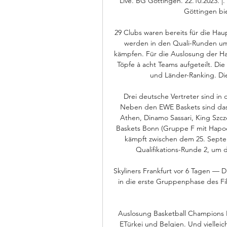
Live. BG Göttingen. 22.10.2023. |
Göttingen biet
29 Clubs waren bereits für die Hau
werden in den Quali-Runden um d
kämpfen. Für die Auslosung der H
Töpfe à acht Teams aufgeteilt. Die 
und Länder-Ranking. Die
Drei deutsche Vertreter sind in
Neben den EWE Baskets sind da
Athen, Dinamo Sassari, King Szc
Baskets Bonn (Gruppe F mit Hapoe
kämpft zwischen dem 25. Septem
Qualifikations-Runde 2, um d
Skyliners Frankfurt vor 6 Tagen — D
in die erste Gruppenphase des Fi
Auslosung Basketball Champions 
ETürkei und Belgien. Und vielleic