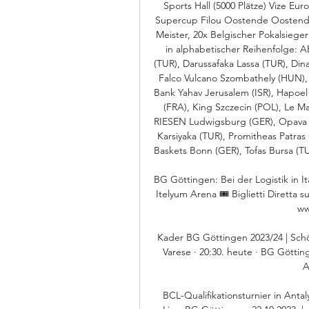
Sports Hall (5000 Plätze) Vize Eur
Supercup Filou Oostende Oostende, 
Meister, 20x Belgischer Pokalsieger
in alphabetischer Reihenfolge: A
(TUR), Darussafaka Lassa (TUR), Di
Falco Vulcano Szombathely (HUN), 
Bank Yahav Jerusalem (ISR), Hapoel 
(FRA), King Szczecin (POL), Le Ma
RIESEN Ludwigsburg (GER), Opava (C
Karsiyaka (TUR), Promitheas Patras 
Baskets Bonn (GER), Tofas Bursa (TU
BG Göttingen: Bei der Logistik in It
Itelyum Arena 🎟️ Biglietti Diretta s
ww
Kader BG Göttingen 2023/24 | Schön
Varese · 20:30. heute · BG Götting
A
BCL-Qualifikationsturnier in Antaly