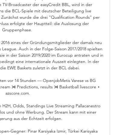
e TV-Broadcaster der easyCredit BBL, wird in der 
die BCL-Spiele mit deutscher Beteiligung live 
: Zunächst wurde die drei "Qualification Rounds" per 
hluss erfolgte der Hauptteil: die Auslosung der 
Gruppenphase. 

2016 eines der Gründungsmitglieder der damals neu 
League. Auch in der Folge-Saison 2017/2018 spielten 
ie in der Saison 2019/2020 im Eurocup antraten und in 
edingt eine internationale Auszeit einlegten. In der 
die EWE Baskets zuletzt in der BCL dabei. 

kten vor 14 Stunden — OpenjobMetis Varese vs BG 
eam ⋊ Predictions, results ⋊ Basketball livescore ⋆ 
azscore.com.

 H2H, Odds, Standings Live Streaming Pallacanestro 
os und ohne Werbung. Der Stream kann mit einer 
erung aus der Echtzeit erfolgen.

en-Gegner: Pinar Karsiyaka Izmir, Türkei Karisyaka 