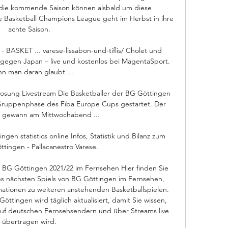
die kommende Saison können alsbald um diese 
e Basketball Champions League geht im Herbst in ihre 
achte Saison. 

- BASKET ... varese-lissabon-und-tiflis/ Cholet und 
 gegen Japan – live und kostenlos bei MagentaSport. 
n man daran glaubt ...

osung Livestream Die Basketballer der BG Göttingen 
 Gruppenphase des Fiba Europe Cups gestartet. Der 
t gewann am Mittwochabend ...

en statistics online Infos, Statistik und Bilanz zum 
ttingen - Pallacanestro Varese.

 BG Göttingen 2021/22 im Fernsehen Hier finden Sie 
es nächsten Spiels von BG Göttingen im Fernsehen, 
mationen zu weiteren anstehenden Basketballspielen. 
tingen wird täglich aktualisiert, damit Sie wissen, 
auf deutschen Fernsehsendern und über Streams live 
übertragen wird. 
