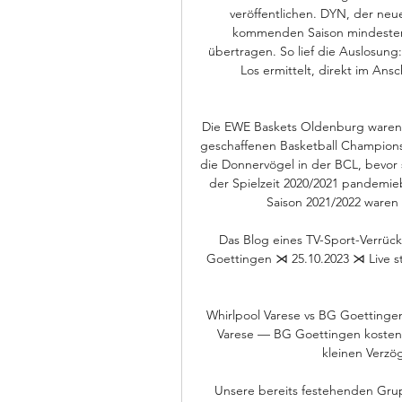
veröffentlichen. DYN, der neu
kommenden Saison mindestens 
übertragen. So lief die Auslosung
Los ermittelt, direkt im Ansc
Die EWE Baskets Oldenburg waren 
geschaffenen Basketball Champions 
die Donnervögel in der BCL, bevor s
der Spielzeit 2020/2021 pandemieb
Saison 2021/2022 waren 
Das Blog eines TV-Sport-Verrüc
Goettingen ⋊ 25.10.2023 ⋊ Live str
Whirlpool Varese vs BG Goettingen
Varese — BG Goettingen kostenl
kleinen Verzög
Unsere bereits festehenden Grupp