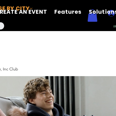
E BY CITY
REATE AN EVENT
Features
Solution
I
, Inc Club