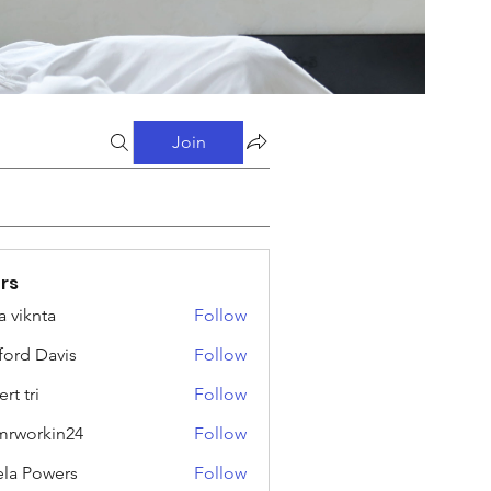
Join
rs
a viknta
Follow
fford Davis
Follow
rt tri
Follow
rworkin24
Follow
kin24
ela Powers
Follow