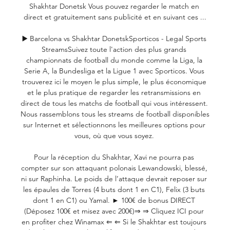
Shakhtar Donetsk Vous pouvez regarder le match en 
direct et gratuitement sans publicité et en suivant ces ...

▶️ Barcelona vs Shakhtar DonetskSporticos - Legal Sports 
StreamsSuivez toute l'action des plus grands 
championnats de football du monde comme la Liga, la 
Serie A, la Bundesliga et la Ligue 1 avec Sporticos. Vous 
trouverez ici le moyen le plus simple, le plus économique 
et le plus pratique de regarder les retransmissions en 
direct de tous les matchs de football qui vous intéressent. 
Nous rassemblons tous les streams de football disponibles 
sur Internet et sélectionnons les meilleures options pour 
vous, où que vous soyez. 

Pour la réception du Shakhtar, Xavi ne pourra pas 
compter sur son attaquant polonais Lewandowski, blessé, 
ni sur Raphinha. Le poids de l’attaque devrait reposer sur 
les épaules de Torres (4 buts dont 1 en C1), Felix (3 buts 
dont 1 en C1) ou Yamal. ► 100€ de bonus DIRECT 
(Déposez 100€ et misez avec 200€)⇒ ⇒ Cliquez ICI pour 
en profiter chez Winamax ⇐ ⇐ Si le Shakhtar est toujours 