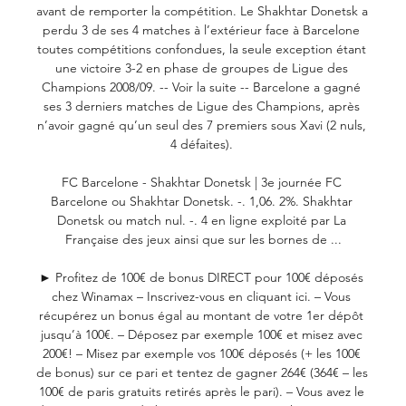
avant de remporter la compétition. Le Shakhtar Donetsk a 
perdu 3 de ses 4 matches à l’extérieur face à Barcelone 
toutes compétitions confondues, la seule exception étant 
une victoire 3-2 en phase de groupes de Ligue des 
Champions 2008/09. -- Voir la suite -- Barcelone a gagné 
ses 3 derniers matches de Ligue des Champions, après 
n’avoir gagné qu’un seul des 7 premiers sous Xavi (2 nuls, 
4 défaites). 

FC Barcelone - Shakhtar Donetsk | 3e journée FC 
Barcelone ou Shakhtar Donetsk. -. 1,06. 2%. Shakhtar 
Donetsk ou match nul. -. 4 en ligne exploité par La 
Française des jeux ainsi que sur les bornes de ...

► Profitez de 100€ de bonus DIRECT pour 100€ déposés 
chez Winamax – Inscrivez-vous en cliquant ici. – Vous 
récupérez un bonus égal au montant de votre 1er dépôt 
jusqu’à 100€. – Déposez par exemple 100€ et misez avec 
200€! – Misez par exemple vos 100€ déposés (+ les 100€ 
de bonus) sur ce pari et tentez de gagner 264€ (364€ – les 
100€ de paris gratuits retirés après le pari). – Vous avez le 