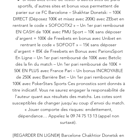
sportifs, d’autres sites et bonus vous permettent de 
parier sur ce FC Barcelone – Shakhtar Donetsk: – 100€ 
DIRECT (Déposez 100€ et misez avec 200€) avec ZEbet en 
rentrant le code « SOFOOTX2 » – Un 1er pari remboursé 
EN CASH de 100€ avec PMU Sport – 10€ sans déposer 
d’argent + 100€ de Freebets en bonus avec Unibet en 
rentrant le code « SOFOOT » – 15€ sans déposer 
d’argent + 85€ de Freebets en Bonus avec ParionsSport 
En Ligne – Un 1er pari remboursé de 100€ avec Betclic 
dès la fin du match – Un 1er pari remboursé de 100€ + 
50€ EN PLUS avec France Pari – Un bonus INCROYABLE 
de 250€ avec Barrière Bet – Un 1er pari remboursé de 
100€ avec PokerStars Sports Ces pronostics sont donnés à 
titre indicatif. Vous ne saurez engager la responsabilité de 
l’auteur quant aux résultats des matchs. Les cotes sont 
susceptibles de changer jusqu’au coup d’envoi du match. 
« Jouer comporte des risques: endettement, 
dépendance… Appelez le 09 74 75 13 13 (appel non 
surtaxé). 

[REGARDER EN LIGNE#] Barcelone Chakhtior Donetsk en 