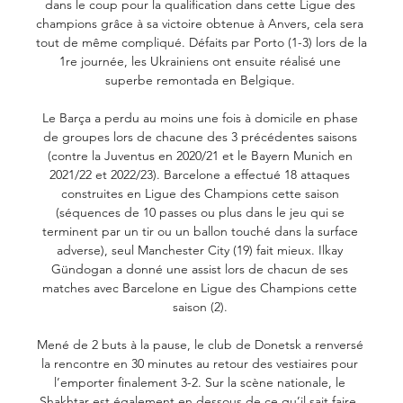
dans le coup pour la qualification dans cette Ligue des 
champions grâce à sa victoire obtenue à Anvers, cela sera 
tout de même compliqué. Défaits par Porto (1-3) lors de la 
1re journée, les Ukrainiens ont ensuite réalisé une 
superbe remontada en Belgique. 

Le Barça a perdu au moins une fois à domicile en phase 
de groupes lors de chacune des 3 précédentes saisons 
(contre la Juventus en 2020/21 et le Bayern Munich en 
2021/22 et 2022/23). Barcelone a effectué 18 attaques 
construites en Ligue des Champions cette saison 
(séquences de 10 passes ou plus dans le jeu qui se 
terminent par un tir ou un ballon touché dans la surface 
adverse), seul Manchester City (19) fait mieux. Ilkay 
Gündogan a donné une assist lors de chacun de ses 
matches avec Barcelone en Ligue des Champions cette 
saison (2). 

Mené de 2 buts à la pause, le club de Donetsk a renversé 
la rencontre en 30 minutes au retour des vestiaires pour 
l’emporter finalement 3-2. Sur la scène nationale, le 
Shakhtar est également en dessous de ce qu’il sait faire. 