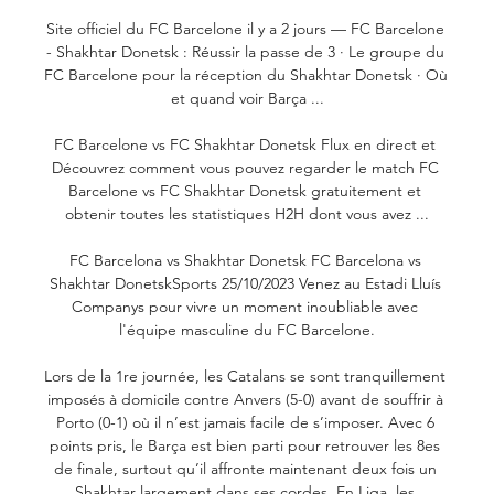
Site officiel du FC Barcelone il y a 2 jours — FC Barcelone 
- Shakhtar Donetsk : Réussir la passe de 3 · Le groupe du 
FC Barcelone pour la réception du Shakhtar Donetsk · Où 
et quand voir Barça ...

FC Barcelone vs FC Shakhtar Donetsk Flux en direct et 
Découvrez comment vous pouvez regarder le match FC 
Barcelone vs FC Shakhtar Donetsk gratuitement et 
obtenir toutes les statistiques H2H dont vous avez ...

FC Barcelona vs Shakhtar Donetsk FC Barcelona vs 
Shakhtar DonetskSports 25/10/2023 Venez au Estadi Lluís 
Companys pour vivre un moment inoubliable avec 
l'équipe masculine du FC Barcelone.

Lors de la 1re journée, les Catalans se sont tranquillement 
imposés à domicile contre Anvers (5-0) avant de souffrir à 
Porto (0-1) où il n’est jamais facile de s’imposer. Avec 6 
points pris, le Barça est bien parti pour retrouver les 8es 
de finale, surtout qu’il affronte maintenant deux fois un 
Shakhtar largement dans ses cordes. En Liga, les 