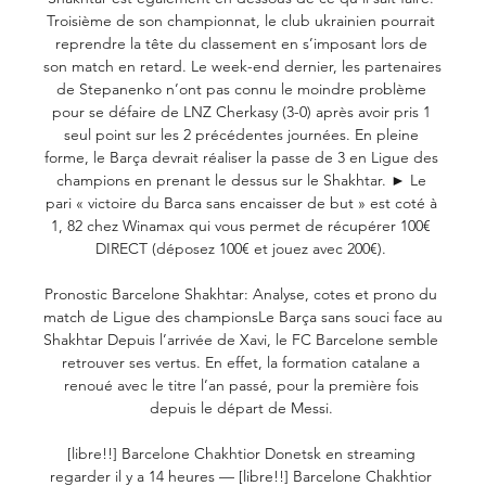
Troisième de son championnat, le club ukrainien pourrait 
reprendre la tête du classement en s’imposant lors de 
son match en retard. Le week-end dernier, les partenaires 
de Stepanenko n’ont pas connu le moindre problème 
pour se défaire de LNZ Cherkasy (3-0) après avoir pris 1 
seul point sur les 2 précédentes journées. En pleine 
forme, le Barça devrait réaliser la passe de 3 en Ligue des 
champions en prenant le dessus sur le Shakhtar. ► Le 
pari « victoire du Barca sans encaisser de but » est coté à 
1, 82 chez Winamax qui vous permet de récupérer 100€ 
DIRECT (déposez 100€ et jouez avec 200€). 

Pronostic Barcelone Shakhtar: Analyse, cotes et prono du 
match de Ligue des championsLe Barça sans souci face au 
Shakhtar Depuis l’arrivée de Xavi, le FC Barcelone semble 
retrouver ses vertus. En effet, la formation catalane a 
renoué avec le titre l’an passé, pour la première fois 
depuis le départ de Messi. 

[libre!!] Barcelone Chakhtior Donetsk en streaming 
regarder il y a 14 heures — [libre!!] Barcelone Chakhtior 