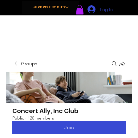
+BROWSE BY CITY
Log In
Groups
Concert Ally, Inc Club
Public
·
120 members
Join