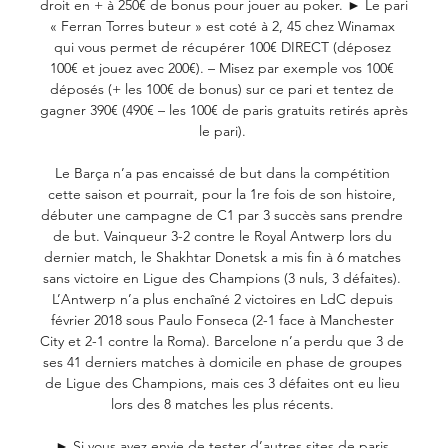
droit en + à 250€ de bonus pour jouer au poker. ► Le pari 
« Ferran Torres buteur » est coté à 2, 45 chez Winamax 
qui vous permet de récupérer 100€ DIRECT (déposez 
100€ et jouez avec 200€). – Misez par exemple vos 100€ 
déposés (+ les 100€ de bonus) sur ce pari et tentez de 
gagner 390€ (490€ – les 100€ de paris gratuits retirés après 
le pari). 

Le Barça n’a pas encaissé de but dans la compétition 
cette saison et pourrait, pour la 1re fois de son histoire, 
débuter une campagne de C1 par 3 succès sans prendre 
de but. Vainqueur 3-2 contre le Royal Antwerp lors du 
dernier match, le Shakhtar Donetsk a mis fin à 6 matches 
sans victoire en Ligue des Champions (3 nuls, 3 défaites). 
L’Antwerp n’a plus enchaîné 2 victoires en LdC depuis 
février 2018 sous Paulo Fonseca (2-1 face à Manchester 
City et 2-1 contre la Roma). Barcelone n’a perdu que 3 de 
ses 41 derniers matches à domicile en phase de groupes 
de Ligue des Champions, mais ces 3 défaites ont eu lieu 
lors des 8 matches les plus récents. 

► Si vous avez envie de tester d’autres sites de paris 