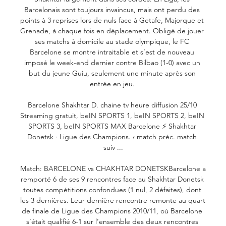
Barcelonais sont toujours invaincus, mais ont perdu des 
points à 3 reprises lors de nuls face à Getafe, Majorque et 
Grenade, à chaque fois en déplacement. Obligé de jouer 
ses matchs à domicile au stade olympique, le FC 
Barcelone se montre intraitable et s’est de nouveau 
imposé le week-end dernier contre Bilbao (1-0) avec un 
but du jeune Guiu, seulement une minute après son 
entrée en jeu. 

Barcelone Shakhtar D. chaine tv heure diffusion 25/10 
Streaming gratuit, beIN SPORTS 1, beIN SPORTS 2, beIN 
SPORTS 3, beIN SPORTS MAX Barcelone ⚡ Shakhtar 
Donetsk · Ligue des Champions. ‹ match préc. match 
suiv ...

Match: BARCELONE vs CHAKHTAR DONETSKBarcelone a 
remporté 6 de ses 9 rencontres face au Shakhtar Donetsk 
toutes compétitions confondues (1 nul, 2 défaites), dont 
les 3 dernières. Leur dernière rencontre remonte au quart 
de finale de Ligue des Champions 2010/11, où Barcelone 
s’était qualifié 6-1 sur l’ensemble des deux rencontres 