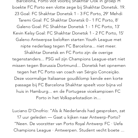
Barcelona, Porto vlot voorbij Shakhtar Ook in groep H 
boekte FC Porto een vlotte zege bij Shakhtar Donetsk. 19. 
23 Goal: FC Shakhtar Donetsk 1 - 3 FC Porto, 29' Mehdi 
Taremi Goal: FC Shakhtar Donetsk 0 - 1 FC Porto, 8' 
Galeno Goal: FC Shakhtar Donetsk 1 - 1 FC Porto, 13' 
Kevin Kelsy Goal: FC Shakhtar Donetsk 1 - 2 FC Porto, 15' 
Galeno Antwerpse beloften starten Youth League met 
nipte nederlaag tegen FC Barcelona... niet meer. 
Shakhtar Donetsk en FC Porto zijn de overige 
tegenstanders... PSG wil zijn Champions League-start niet 
missen tegen Borussia Dortmund... Donetsk het opnemen 
tegen het FC Porto van coach van Sérgio Conceição. 
Deze voormalige Italiaanse goudklomp kende een korte 
passage bij FC Barcelona Shakhtar speelt voor bijna vol 
huis in Hamburg... en de Portugese vicekampioen FC 
Porto in het Volksparkstadion in... 

Luciano D'Onofrio: “Als ik Nederlands had gesproken, zat 
17 uur geleden — Gaat u kijken naar Antwerp-Porto? 
“Neen. De voorzitter van Porto Royal Antwerp FC · Uefa 
Champions League · Antwerpen. Student vecht boete ...
