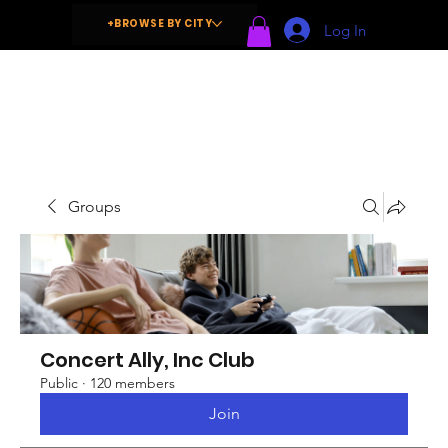
+BROWSE BY CITY
Log In
Groups
Concert Ally, Inc Club
Public
·
120 members
Join