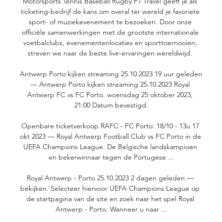
Motorsports Tennis Baseball Rugby P1 Travel geeft je als 
ticketing-bedrijf de kans om overal ter wereld je favoriete 
sport- of muziekevenement te bezoeken. Door onze 
officiële samenwerkingen met de grootste internationale 
voetbalclubs, evenementenlocaties en sporttoernooien, 
streven we naar de beste live-ervaringen wereldwijd. 

Antwerp Porto kijken streaming 25.10.2023 19 uur geleden 
— Antwerp Porto kijken streaming 25.10.2023 Royal 
Antwerp FC vs FC Porto. woensdag 25 oktober 2023, 
21:00 Datum bevestigd.

Openbare ticketverkoop RAFC - FC Porto: 18/10 - 13u 17 
okt 2023 — Royal Antwerp Football Club vs FC Porto in de 
UEFA Champions League. De Belgische landskampioen 
en bekerwinnaar tegen de Portugese ...

Royal Antwerp - Porto 25.10.2023 2 dagen geleden — 
bekijken. Selecteer hiervoor UEFA Champions League op 
de startpagina van de site en zoek naar het spel Royal 
Antwerp - Porto. Wanneer u naar ...
