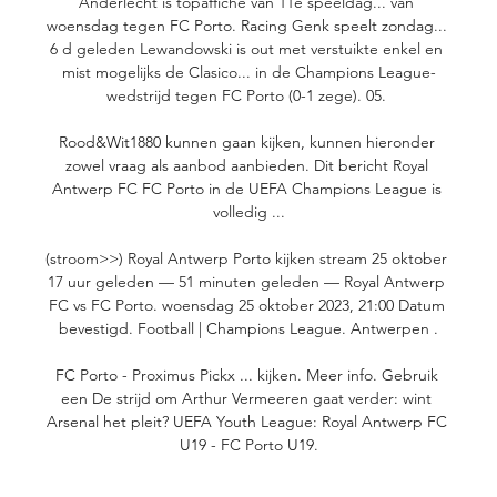
Anderlecht is topaffiche van 11e speeldag... van 
woensdag tegen FC Porto. Racing Genk speelt zondag... 
6 d geleden Lewandowski is out met verstuikte enkel en 
mist mogelijks de Clasico... in de Champions League-
wedstrijd tegen FC Porto (0-1 zege). 05. 

Rood&Wit1880 kunnen gaan kijken, kunnen hieronder 
zowel vraag als aanbod aanbieden. Dit bericht Royal 
Antwerp FC FC Porto in de UEFA Champions League is 
volledig ...

(stroom>>) Royal Antwerp Porto kijken stream 25 oktober 
17 uur geleden — 51 minuten geleden — Royal Antwerp 
FC vs FC Porto. woensdag 25 oktober 2023, 21:00 Datum 
bevestigd. Football | Champions League. Antwerpen .

FC Porto - Proximus Pickx ... kijken. Meer info. Gebruik 
een De strijd om Arthur Vermeeren gaat verder: wint 
Arsenal het pleit? UEFA Youth League: Royal Antwerp FC 
U19 - FC Porto U19.