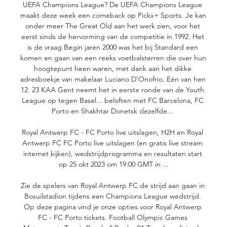
UEFA Champions League? De UEFA Champions League 
maakt deze week een comeback op Pickx+ Sports. Je kan 
onder meer The Great Old aan het werk zien, voor het 
eerst sinds de hervorming van de competitie in 1992. Het 
is de vraag Begin jaren 2000 was het bij Standard een 
komen en gaan van een reeks voetbalsterren die over hun 
hoogtepunt heen waren, met dank aan het dikke 
adresboekje van makelaar Luciano D’Onofrio. Eén van hen 
12. 23 KAA Gent neemt het in eerste ronde van de Youth 
League op tegen Basel... beloften met FC Barcelona, FC 
Porto en Shakhtar Donetsk dezelfde... 

Royal Antwerp FC - FC Porto live uitslagen, H2H en Royal 
Antwerp FC FC Porto live uitslagen (en gratis live stream 
internet kijken), wedstrijdprogramma en resultaten start 
op 25 okt 2023 om 19:00 GMT in ...

Zie de spelers van Royal Antwerp FC de strijd aan gaan in 
Bosuilstadion tijdens een Champions League wedstrijd. 
Op deze pagina vind je onze opties voor Royal Antwerp 
FC - FC Porto tickets. Football Olympic Games 