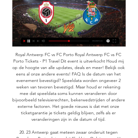
Royal Antwerp FC vs FC Porto﻿ Royal Antwerp FC vs FC 
Porto Tickets - P1 Travel Dit event is uitverkocht Houd mij 
op de hoogte van alle updates, deals en meer! Bekijk ook 
eens al onze andere events! FAQ Is de datum van het 
evenement bevestigd? Speeldata worden ongeveer 2 
weken van tevoren bevestigd. Maar houd er rekening 
mee dat speeldata soms kunnen veranderen door 
bijvoorbeeld televisierechten, bekerwedstrijden of andere 
externe factoren. Het goede nieuws is dat met onze 
ticketgarantie je tickets geldig blijven, zelfs als er 
veranderingen zijn in de datum of tijd. 

20. 23 Antwerp gaat meteen zwaar onderuit tegen 