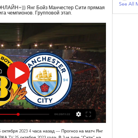
See All 
НЛАЙН=))) Янг Бойз Манчестер Сити прямая 
ига чемпионов. Групповой этап.
 октября 2023 4 часа назад — Прогноз на матч Янг 
А TV 25 октября 2023 года: В 3-м туре “Сити” на 