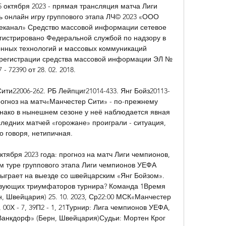
5 октября 2023 - прямая трансляция матча Лиги 
ь онлайн игру группового этапа ЛЧ© 2023 «ООО 
еканал» Средство массовой информации сетевое 
егистрировано Федеральной службой по надзору в 
нных технологий и массовых коммуникаций 
о регистрации средства массовой информации ЭЛ № 
 - 72390 от 28. 02. 2018. 

и22006-262. РБ Лейпциг21014-433. Янг Бойз20113-
рогноз на матч«Манчестер Сити» - по-прежнему 
нако в нынешнем сезоне у неё наблюдается явная 
следних матчей «горожане» проиграли - ситуация, 
о говоря, нетипичная. 

тября 2023 года: прогноз на матч Лиги чемпионов, 
м туре группового этапа Лиги чемпионов УЕФА 
ыграет на выезде со швейцарским «Янг Бойзом». 
твующих триумфаторов турнира? Команда 1Время 
, Швейцария) 25. 10. 2023, Ср22:00 МСК«Манчестер 
 00Х - 7, 39П2 - 1, 21Турнир: Лига чемпионов УЕФА, 
«Ванкдорф» (Берн, Швейцария)Судьи: Мортен Крог 