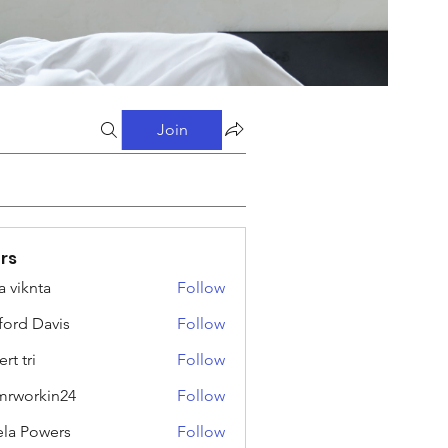
Join
rs
a viknta
Follow
fford Davis
Follow
rt tri
Follow
rworkin24
Follow
kin24
ela Powers
Follow