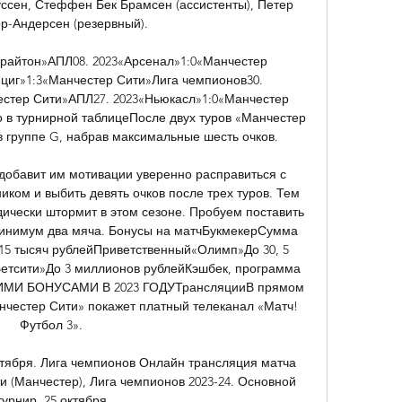
уссен, Стеффен Бек Брамсен (ассистенты), Петер 
р-Андерсен (резервный). 

райтон»АПЛ08. 2023«Арсенал»1:0«Манчестер 
циг»1:3«Манчестер Сити»Лига чемпионов30. 
стер Сити»АПЛ27. 2023«Ньюкасл»1:0«Манчестер 
 в турнирной таблицеПосле двух туров «Манчестер 
 группе G, набрав максимальные шесть очков. 

добавит им мотивации уверенно расправиться с 
ком и выбить девять очков после трех туров. Тем 
дически штормит в этом сезоне. Пробуем поставить 
минимум два мяча. Бонусы на матчБукмекерСумма 
5 тысяч рублейПриветственный«Олимп»До 30, 5 
етсити»До 3 миллионов рублейКэшбек, программа 
МИ БОНУСАМИ В 2023 ГОДУТрансляцииВ прямом 
нчестер Сити» покажет платный телеканал «Матч! 
Футбол 3». 

ктября. Лига чемпионов Онлайн трансляция матча 
и (Манчестер), Лига чемпионов 2023-24. Основной 
турнир, 25 октября.
