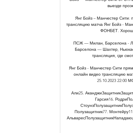
выезде проэк
Янг Бойз – Манчестер Сити: п
трансляцию матча Янг Бойз - Ман
ФОНБЕТ. Хороших
ПСЖ — Милан, Барселона - Л
Барселона — Шахтер, Ньюкас
трансляция, где смот
Янг Бойз - Манчестер Сити пря
онлайн видео трансляцию матч
25.10.2023 22:00 М
Али25. АканджиЗащитникЗащитн
Гарсия16. РодриПо
СтоунзПолузащитникПолуз
Полузащитник77. Монтейру11.
АльваресПолузащитникНападающ