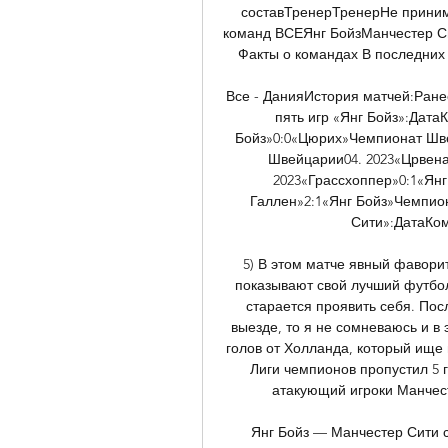
составТренерТренерНе приним
команд ВСЕЯнг БойзМанчестер С
Факты о командах В последних 5
Все - ДанияИстория матчей:Ране
пять игр «Янг Бойз»:Дата
Бойз»0:0«Цюрих»Чемпионат Шве
Швейцарии04. 2023«Црвена 
2023«Грассхоппер»0:1«Ян
Галлен»2:1«Янг Бойз»Чемпио
Сити»:ДатаКом
5) В этом матче явный фаворит
показывают свой лучший футбол,
старается проявить себя. Пос
выезде, то я не сомневаюсь и в 
голов от Холланда, который ище н
Лиги чемпионов пропустил 5 го
атакующий игроки Манчесте
Янг Бойз — Манчестер Сити с