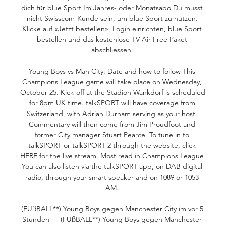
dich für blue Sport Im Jahres- oder Monatsabo Du musst 
nicht Swisscom-Kunde sein, um blue Sport zu nutzen. 
Klicke auf «Jetzt bestellen», Login einrichten, blue Sport 
bestellen und das kostenlose TV Air Free Paket 
abschliessen. 

Young Boys vs Man City: Date and how to follow This 
Champions League game will take place on Wednesday, 
October 25. Kick-off at the Stadion Wankdorf is scheduled 
for 8pm UK time. talkSPORT will have coverage from 
Switzerland, with Adrian Durham serving as your host. 
Commentary will then come from Jim Proudfoot and 
former City manager Stuart Pearce. To tune in to 
talkSPORT or talkSPORT 2 through the website, click 
HERE for the live stream. Most read in Champions League 
You can also listen via the talkSPORT app, on DAB digital 
radio, through your smart speaker and on 1089 or 1053 
AM. 

(FUßBALL**) Young Boys gegen Manchester City im vor 5 
Stunden — (FUßBALL**) Young Boys gegen Manchester 