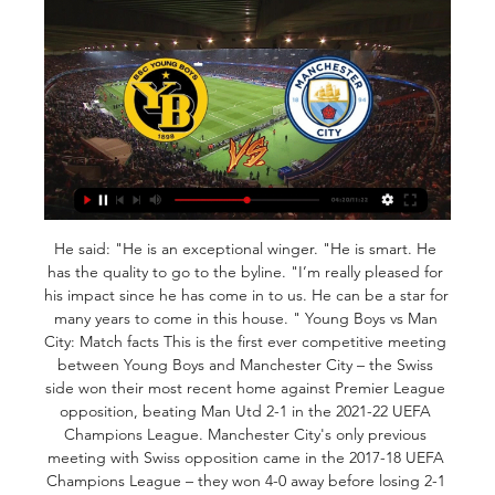
He said: "He is an exceptional winger. "He is smart. He 
has the quality to go to the byline. "I’m really pleased for 
his impact since he has come in to us. He can be a star for 
many years to come in this house. " Young Boys vs Man 
City: Match facts This is the first ever competitive meeting 
between Young Boys and Manchester City – the Swiss 
side won their most recent home against Premier League 
opposition, beating Man Utd 2-1 in the 2021-22 UEFA 
Champions League. Manchester City's only previous 
meeting with Swiss opposition came in the 2017-18 UEFA 
Champions League – they won 4-0 away before losing 2-1 