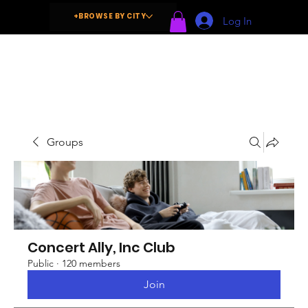
+BROWSE BY CITY
Log In
Groups
Concert Ally, Inc Club
Public
·
120 members
Join