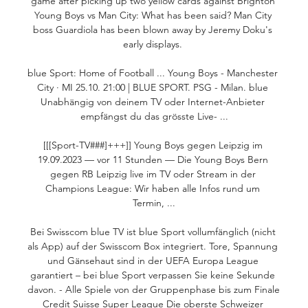
game after picking up two yellow cards against Brighton 
Young Boys vs Man City: What has been said? Man City 
boss Guardiola has been blown away by Jeremy Doku's 
early displays. 

blue Sport: Home of Football ... Young Boys - Manchester 
City · MI 25.10. 21:00 | BLUE SPORT. PSG - Milan. blue 
Unabhängig von deinem TV oder Internet-Anbieter 
empfängst du das grösste Live- ...

[[[Sport-TV###]+++]] Young Boys gegen Leipzig im 
19.09.2023 — vor 11 Stunden — Die Young Boys Bern 
gegen RB Leipzig live im TV oder Stream in der 
Champions League: Wir haben alle Infos rund um 
Termin, ...

Bei Swisscom blue TV ist blue Sport vollumfänglich (nicht 
als App) auf der Swisscom Box integriert. Tore, Spannung 
und Gänsehaut sind in der UEFA Europa League 
garantiert – bei blue Sport verpassen Sie keine Sekunde 
davon. - Alle Spiele von der Gruppenphase bis zum Finale 
Credit Suisse Super League Die oberste Schweizer 