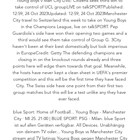
Young Boys v Man City LIVE: Citizens seek third win to 
take control of UCL groupLIVE on talkSPORTPublished: 
12:59, 24 Oct 2023Updated: 12:59, 24 Oct 2023Manchester 
City travel to Switzerland this week to take on Young Boys 
in the Champions League, live on talkSPORT. Pep 
Guardiola's side have won their opening two games and a 
third would see them take control of Group G. 3City 
haven't been at their best domestically but look imperious 
in EuropeCredit: Getty The defending champions are 
closing in on the knockout rounds already and three 
points here will edge them towards that goal. Meanwhile, 
the hosts have never kept a clean sheet in UEFA's premier 
competition and this will be the first time they have faced 
City. The Swiss side have one point from their first two 
group matches but this will be a test unlike any they have 
ever faced. 

blue Sport: Home of Football... Young Boys - Manchester 
City · MI 25. 21:00 | BLUE SPORT. PSG - Milan. blue Sport 
ist auf allen Geräten verfügbar. All Devices. Unabhängig 
von deinem TV oder... Young Boys vs Manchester City 
stream and TV listings Young Boys gegen Manchester City 