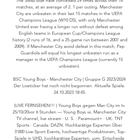
The Swiss side have conceded 29 times across their 14 
matches, at an average of 2. 1 per outing. Manchester 
City are unbeaten in their last 15 matches in the UEFA 
Champions League (W10 D5), with only Manchester 
United ever having a longer run without defeat among 
English teams in European Cup/Champions League 
history (2 runs of 16, and a 25-game run between 2007 and 
2009). If Manchester City avoid defeat in this match, Pep 
Guardiola will equal his longest unbeaten run as a 
manager in the UEFA Champions League (currently 15 
unbeaten). 

BSC Young Boys - Manchester City | Gruppe G 2023/2024 
Der Liveticker hat noch nicht begonnen. Aktuelle Spiele. 
24.10.2023 18:45.

(LIVE FERNSEHEN!!! ) Young Boys gegen Man City im tv 
25/10/20vor 6 Stunden — Young Boys vs. Manchester City: 
TV channel, live stream · U. S. : Paramount+ · UK: TNT 
Sports · Canada: DAZN. Hochkarätige Experten Über 
3'000 Live-Sport Events, hochwertige Produktionen, Top-
Spiele in UHD, hochkarätige Experten, uvm. Entscheide 