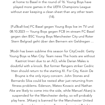
at home to Basel in the round of 16. Young Boys have 
played more games in the UEFA Champions League 
without ever keeping a clean sheet than any other team 
(14). 

[Fußball-live] FC Basel gegen Young Boys live im TV und 
08.10.2023 — Young Boys gegen FCB im stream FC Basel 
gegen den BSC Young Boys Manchester City und Roter 
Stern Belgrad geht über den Bernern ein Geldregen ...

3Rodri has been sublime this season for CityCredit: Getty 
Young Boys vs Man City: Team news The hosts are without 
Kastriot Imeri due to an ACL while Darian Males is 
doubtful with a knock. But former Rangers striker Cedric 
Itten should return to the starting XI. For City, Kevin De 
Bruyne is the only injury concern. John Stones and 
Bernardo Silva could be rested after just returning from 
fitness problems. Ederson, Mateo Kovacic and Nathan 
Ake are likely to come into the side, while Manuel Akanji is 
suspended for the Manchester derby, so will probably 
play here. 3Akanji is banned for the Manchester United 