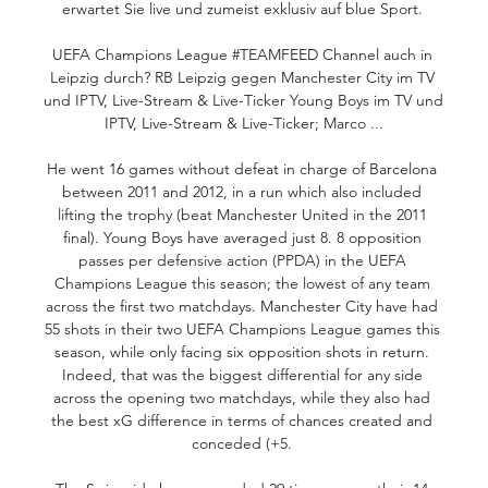
erwartet Sie live und zumeist exklusiv auf blue Sport. 

UEFA Champions League #TEAMFEED Channel auch in 
Leipzig durch? RB Leipzig gegen Manchester City im TV 
und IPTV, Live-Stream & Live-Ticker Young Boys im TV und 
IPTV, Live-Stream & Live-Ticker; Marco ...

He went 16 games without defeat in charge of Barcelona 
between 2011 and 2012, in a run which also included 
lifting the trophy (beat Manchester United in the 2011 
final). Young Boys have averaged just 8. 8 opposition 
passes per defensive action (PPDA) in the UEFA 
Champions League this season; the lowest of any team 
across the first two matchdays. Manchester City have had 
55 shots in their two UEFA Champions League games this 
season, while only facing six opposition shots in return. 
Indeed, that was the biggest differential for any side 
across the opening two matchdays, while they also had 
the best xG difference in terms of chances created and 
conceded (+5. 
