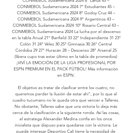
CONMEBOL Sudamericana 2024 6° Lanús 45 – 
CONMEBOL Sudamericana 2024 7° Estudiantes 45 – 
CONMEBOL Sudamericana 2024 8° Godoy Cruz 44 – 
CONMEBOL Sudamericana 2024 9° Argentinos 43 – 
CONMEBOL Sudamericana 2024 10° Rosario Central 43 – 
CONMEBOL Sudamericana 2024 La lucha por el descenso 
en la tabla Anual 21° Banfield 33 22° Independiente 31 23° 
Colón 31 24° Vélez 30 25° Gimnasia 30 26° Central 
Córdoba 29 27° Huracán 28 – Descenso 28° Arsenal 25 
(libera cupo tras estar último en la tabla de promedios) 
¡VIVÍ LA EMOCIÓN DE LA LIGA PROFESIONAL POR 
ESPN PREMIUM EN EL PACK FÚTBOL! Más información 
en ESPN. 

El objetivo es tratar de clasificar entre los cuatro, no 
queremos perder la ilusión de estar ahí", por lo que al 
cuadro tucumano no le queda otra que vencer a Talleres. 
No obstante, Talleres sabe que una victoria lo deja más 
cerca de la clasificación a la siguiente ronda. Así las cosas, 
el estratega Alexander Medina confía en los once 
inicialista que dispuso para quedarse con la victoria. Le 
puede interesar Deportivo Cali tiene la necesidad de 