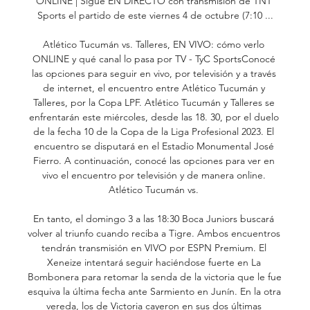
ONLINE | Sigue EN DIRECTO con transmisión de TNT 
Sports el partido de este viernes 4 de octubre (7:10 ...

Atlético Tucumán vs. Talleres, EN VIVO: cómo verlo 
ONLINE y qué canal lo pasa por TV - TyC SportsConocé 
las opciones para seguir en vivo, por televisión y a través 
de internet, el encuentro entre Atlético Tucumán y 
Talleres, por la Copa LPF. Atlético Tucumán y Talleres se 
enfrentarán este miércoles, desde las 18. 30, por el duelo 
de la fecha 10 de la Copa de la Liga Profesional 2023. El 
encuentro se disputará en el Estadio Monumental José 
Fierro. A continuación, conocé las opciones para ver en 
vivo el encuentro por televisión y de manera online. 
Atlético Tucumán vs. 

En tanto, el domingo 3 a las 18:30 Boca Juniors buscará 
volver al triunfo cuando reciba a Tigre. Ambos encuentros 
tendrán transmisión en VIVO por ESPN Premium. El 
Xeneize intentará seguir haciéndose fuerte en La 
Bombonera para retomar la senda de la victoria que le fue 
esquiva la última fecha ante Sarmiento en Junín. En la otra 
vereda, los de Victoria cayeron en sus dos últimas 