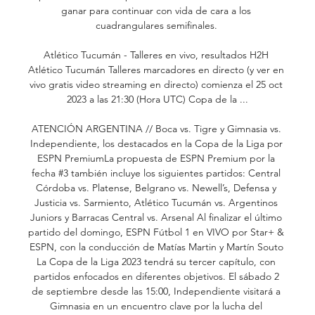
ganar para continuar con vida de cara a los 
cuadrangulares semifinales. 

Atlético Tucumán - Talleres en vivo, resultados H2H 
Atlético Tucumán Talleres marcadores en directo (y ver en 
vivo gratis video streaming en directo) comienza el 25 oct 
2023 a las 21:30 (Hora UTC) Copa de la ...

ATENCIÓN ARGENTINA // Boca vs. Tigre y Gimnasia vs. 
Independiente, los destacados en la Copa de la Liga por 
ESPN PremiumLa propuesta de ESPN Premium por la 
fecha #3 también incluye los siguientes partidos: Central 
Córdoba vs. Platense, Belgrano vs. Newell’s, Defensa y 
Justicia vs. Sarmiento, Atlético Tucumán vs. Argentinos 
Juniors y Barracas Central vs. Arsenal Al finalizar el último 
partido del domingo, ESPN Fútbol 1 en VIVO por Star+ & 
ESPN, con la conducción de Matías Martin y Martín Souto 
La Copa de la Liga 2023 tendrá su tercer capítulo, con 
partidos enfocados en diferentes objetivos. El sábado 2 
de septiembre desde las 15:00, Independiente visitará a 
Gimnasia en un encuentro clave por la lucha del 