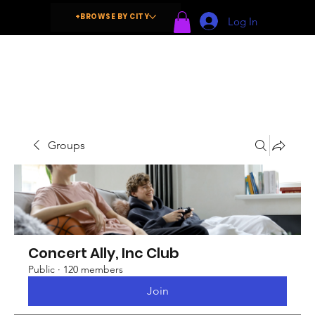
+BROWSE BY CITY
Log In
Groups
Concert Ally, Inc Club
Public
·
120 members
Join