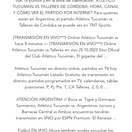
con 16 puntos y en la zona de clasificación. ATLÉTICO 
TUCUMÁN VS TALLERES DE CÓRDOBA: HORA, CANAL 
Y CÓMO VER EL PARTIDO POR INTERNET Para quienes 
están en Argentina, el partido Atlético Tucumán vs 
Talleres de Córdoba se puede ver en TNT Sports. 

(TRANSMISIÓN EN VIVO***) Online Atlético Tucumán vs 
hace 8 minutos — (TRANSMISIÓN EN VIVO***) Online 
Atlético Tucumán vs Talleres en vivo 25.10.2023 Sitio Oficial 
del Club Atlético Tucumán, El gigante del ...

Atlético Tucumán en directo online, partidos en TV hoy 
Atlético Tucumán Listado Gratuito de transmisión en 
directo, partidos programados en TV, calendarios, tablas 
posiciones. P, Pj, Pts. 1, CA Talleres, 2, 0, 0 ...

ATENCIÓN ARGENTINA // Boca vs. Tigre y Gimnasia 
Sarmiento, Atlético Tucumán vs. Argentinos Juniors y 
Barracas Central vs Ambos encuentros tendrán 
transmisión en VIVO por ESPN Premium. El Xeneize ...

Fútbol EN VIVO Ahora también podes escuchar los 