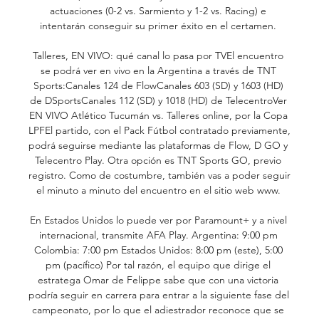
actuaciones (0-2 vs. Sarmiento y 1-2 vs. Racing) e 
intentarán conseguir su primer éxito en el certamen. 

Talleres, EN VIVO: qué canal lo pasa por TVEl encuentro 
se podrá ver en vivo en la Argentina a través de TNT 
Sports:Canales 124 de FlowCanales 603 (SD) y 1603 (HD) 
de DSportsCanales 112 (SD) y 1018 (HD) de TelecentroVer 
EN VIVO Atlético Tucumán vs. Talleres online, por la Copa 
LPFEl partido, con el Pack Fútbol contratado previamente, 
podrá seguirse mediante las plataformas de Flow, D GO y 
Telecentro Play. Otra opción es TNT Sports GO, previo 
registro. Como de costumbre, también vas a poder seguir 
el minuto a minuto del encuentro en el sitio web www. 

En Estados Unidos lo puede ver por Paramount+ y a nivel 
internacional, transmite AFA Play. Argentina: 9:00 pm 
Colombia: 7:00 pm Estados Unidos: 8:00 pm (este), 5:00 
pm (pacífico) Por tal razón, el equipo que dirige el 
estratega Omar de Felippe sabe que con una victoria 
podría seguir en carrera para entrar a la siguiente fase del 
campeonato, por lo que el adiestrador reconoce que se 