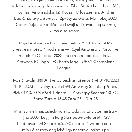
Volební průzkumy, Koronavirus, Film, Statistika nehod, Můj 
rozhlas, Vinohradská 12, Počasí, Miloš Zeman, Andrej 
Babiš, Zprávy z domova, Zprávy ze světa, MS hokej 2023 
Doporučujeme Spočítejte si svoji uhlíkovou stopu Smrt, 
klima a soukromí. 

Royal Antwerp v Porto live match 25 October 2023 
Livestream před 4 hodinami — Royal Antwerp v Porto live 
match 25 October 2023 Livestream Football · Royal 
Antwerp FC logo · FC Porto logo · UEFA Champions 
League ...

[[volný, uvolnit]@] Antverpy Šachtar přenos živě 04/10/2023 
4. 10. 2023 — [volný, uvolnit]@] Antverpy Šachtar přenos 
živě 04/10/2023 před 1 dnem — Antverpy Šachtar 1:3 FC 
Porto Zítra • 18:45 Zítra 25. 10. • 25.

Milánští měli naposledy horší produktivitu v Lize mistrů v 
říjnu 2005, kdy jim ke gólu nepomohlo proti PSV 
Eindhoven ani 27 pokusů. AC si proti čtvrtému celku 
minulé sezony anglické ligy nespravil náladu po 