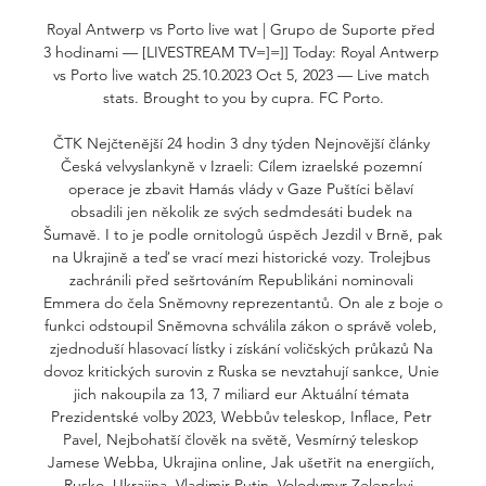
Royal Antwerp vs Porto live wat | Grupo de Suporte před 
3 hodinami — [LIVESTREAM TV=]=]] Today: Royal Antwerp 
vs Porto live watch 25.10.2023 Oct 5, 2023 — Live match 
stats. Brought to you by cupra. FC Porto.

ČTK Nejčtenější 24 hodin 3 dny týden Nejnovější články 
Česká velvyslankyně v Izraeli: Cílem izraelské pozemní 
operace je zbavit Hamás vlády v Gaze Puštíci bělaví 
obsadili jen několik ze svých sedmdesáti budek na 
Šumavě. I to je podle ornitologů úspěch Jezdil v Brně, pak 
na Ukrajině a teď se vrací mezi historické vozy. Trolejbus 
zachránili před sešrtováním Republikáni nominovali 
Emmera do čela Sněmovny reprezentantů. On ale z boje o 
funkci odstoupil Sněmovna schválila zákon o správě voleb, 
zjednoduší hlasovací lístky i získání voličských průkazů Na 
dovoz kritických surovin z Ruska se nevztahují sankce, Unie 
jich nakoupila za 13, 7 miliard eur Aktuální témata 
Prezidentské volby 2023, Webbův teleskop, Inflace, Petr 
Pavel, Nejbohatší člověk na světě, Vesmírný teleskop 
Jamese Webba, Ukrajina online, Jak ušetřit na energiích, 
Rusko, Ukrajina, Vladimir Putin, Volodymyr Zelenskyj, 