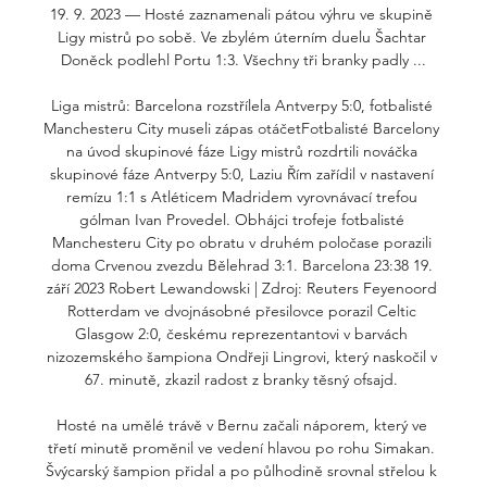
19. 9. 2023 — Hosté zaznamenali pátou výhru ve skupině 
Ligy mistrů po sobě. Ve zbylém úterním duelu Šachtar 
Doněck podlehl Portu 1:3. Všechny tři branky padly ...

Liga mistrů: Barcelona rozstřílela Antverpy 5:0, fotbalisté 
Manchesteru City museli zápas otáčetFotbalisté Barcelony 
na úvod skupinové fáze Ligy mistrů rozdrtili nováčka 
skupinové fáze Antverpy 5:0, Laziu Řím zařídil v nastavení 
remízu 1:1 s Atléticem Madridem vyrovnávací trefou 
gólman Ivan Provedel. Obhájci trofeje fotbalisté 
Manchesteru City po obratu v druhém poločase porazili 
doma Crvenou zvezdu Bělehrad 3:1. Barcelona 23:38 19. 
září 2023 Robert Lewandowski | Zdroj: Reuters Feyenoord 
Rotterdam ve dvojnásobné přesilovce porazil Celtic 
Glasgow 2:0, českému reprezentantovi v barvách 
nizozemského šampiona Ondřeji Lingrovi, který naskočil v 
67. minutě, zkazil radost z branky těsný ofsajd. 

Hosté na umělé trávě v Bernu začali náporem, který ve 
třetí minutě proměnil ve vedení hlavou po rohu Simakan. 
Švýcarský šampion přidal a po půlhodině srovnal střelou k 