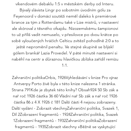
víkendovém debaklu 1:5 v městském derby od Interu. 
Bývalý slávista Lingr po sobotním úvodním gólu za 
Feyenoord v domácí soutěži neměl daleko k premiérové 
brance za tým z Rotterdamu také v Lize mistrů, v nastavení 
ale skóroval z těsného ofsajdu. Nizozemskému šampionovi 
to už příliš vadit nemuselo, v přesilovce po dvou krátce po 
sobě vyloučených hráčích Celticu zvítězil pohodlně 2:0 a to 
ještě neproměnil penaltu. Ve stejné skupině se blýskl 
gólem brankář Lazia Provedel. V páté minutě nastavení si 
naběhl na centr a důraznou hlavičkou zblízka zařídil remízu 
1:1. 

Zahraniční politikaOrbis, 1926Vyhledávání v knize Pro výraz 
Antverpy Porto živě byla v této knize nalezena 1 stránka. 
Strana 791Kde je zbytek této knihy? Obsah924 50 Sb zák a 
nař roč 1926 částka 36 60 Vládní nař Sb zák a nař roč 1926 
částka 86 z 4 X 1926 č 181 Další části 4 nejsou zobrazeny. 
Další vydání - Zobrazit všechnyZahraniční politika, Svazek 1, 
Díl 2Zobrazení fragmentů - 1924Zahraniční politika, Svazek 
1Zobrazení fragmentů - 1932Zahraniční politikaZobrazení 
fragmentů - 1935Zobrazit všechny »Běžně se vyskytující 