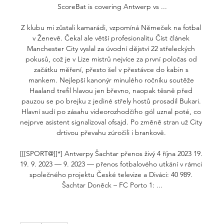
ScoreBat is covering Antwerp vs ...

Z klubu mi zůstali kamarádi, vzpomíná Němeček na fotbal 
v Ženevě. Čekal ale větší profesionalitu Číst článek 
Manchester City vyslal za úvodní dějství 22 střeleckých 
pokusů, což je v Lize mistrů nejvíce za první poločas od 
začátku měření, přesto šel v přestávce do kabin s 
mankem. Nejlepší kanonýr minulého ročníku soutěže 
Haaland trefil hlavou jen břevno, naopak těsně před 
pauzou se po brejku z jediné střely hostů prosadil Bukari. 
Hlavní sudí po zásahu videorozhodčího gól uznal poté, co 
nejprve asistent signalizoval ofsajd. Po změně stran už City 
drtivou převahu zúročili i brankově. 

[[[SPORT@]]*] Antverpy Šachtar přenos živý 4 října 2023 19. 
19. 9. 2023 — 9. 2023 — přenos fotbalového utkání v rámci 
společného projektu České televize a Diváci: 40 989. 
Šachtar Doněck – FC Porto 1: ...