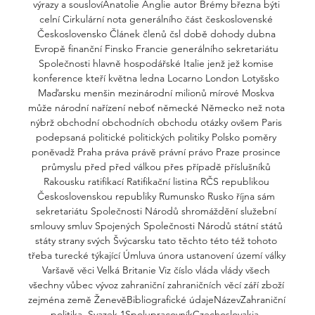
výrazy a souslovíAnatolie Anglie autor Brémy března býti 
celní Cirkulární nota generálního část československé 
Československo Článek členů čsl době dohody dubna 
Evropě finanční Finsko Francie generálního sekretariátu 
Společnosti hlavně hospodářské Italie jenž jež komise 
konference kteří května ledna Locarno London Lotyšsko 
Maďarsku menšin mezinárodní milionů mírové Moskva 
může národní nařízení neboť německé Německo než nota 
nýbrž obchodní obchodních obchodu otázky ovšem Paris 
podepsaná politické politických politiky Polsko poměry 
poněvadž Praha práva právě právní právo Praze prosince 
průmyslu před před válkou přes případě příslušníků 
Rakousku ratifikací Ratifikační listina RČS republikou 
Československou republiky Rumunsko Rusko října sám 
sekretariátu Společnosti Národů shromáždění služební 
smlouvy smluv Spojených Společnosti Národů státní států 
státy strany svých Švýcarsku tato těchto této též tohoto 
třeba turecké týkající Úmluva února ustanovení území války 
Varšavě věci Velká Britanie Viz číslo vláda vlády všech 
všechny vůbec vývoz zahraniční zahraničních věcí září zboží 
zejména země ŽenevěBibliografické údajeNázevZahraniční 
politika, Svazek 1SpolupracovníkCzechoslovakia. 
