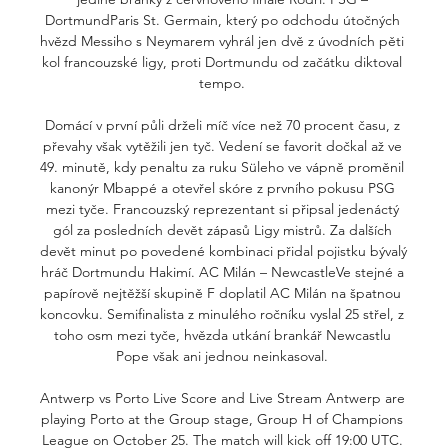
DortmundParis St. Germain, který po odchodu útočných 
hvězd Messiho s Neymarem vyhrál jen dvě z úvodních pěti 
kol francouzské ligy, proti Dortmundu od začátku diktoval 
tempo. 

Domácí v první půli drželi míč více než 70 procent času, z 
převahy však vytěžili jen tyč. Vedení se favorit dočkal až ve 
49. minutě, kdy penaltu za ruku Süleho ve vápně proměnil 
kanonýr Mbappé a otevřel skóre z prvního pokusu PSG 
mezi tyče. Francouzský reprezentant si připsal jedenáctý 
gól za posledních devět zápasů Ligy mistrů. Za dalších 
devět minut po povedené kombinaci přidal pojistku bývalý 
hráč Dortmundu Hakimí. AC Milán – NewcastleVe stejné a 
papírově nejtěžší skupině F doplatil AC Milán na špatnou 
koncovku. Semifinalista z minulého ročníku vyslal 25 střel, z 
toho osm mezi tyče, hvězda utkání brankář Newcastlu 
Pope však ani jednou neinkasoval. 

Antwerp vs Porto Live Score and Live Stream Antwerp are 
playing Porto at the Group stage, Group H of Champions 
League on October 25. The match will kick off 19:00 UTC. 