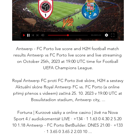
Antwerp - FC Porto live score and H2H football match 
results Antwerp vs FC Porto live score and live streaming 
on October 25th, 2023 at 19:00 UTC time for Football 
UEFA Champions League.

Royal Antwerp FC proti FC Porto živé skóre, H2H a sestavy 
Aktuální skóre Royal Antwerp FC vs. FC Porto (a online 
přímý přenos s videem) začíná 25. 10. 2023 v 19:00 UTC at 
Bosuilstadion stadium, Antwerp city, ...

Fortuna | Kurzové sázky a online casino | živě na Nova 
Sport 4 / audiokomentář LIVE · +134 · 1 1.63 0 4.30 2 5.20 
10 1.18 Antwerp - FC Porto BetBuilder. DNES 21:00 · +133 
· 1 3.65 0 3.65 2 2.03 10 ...
