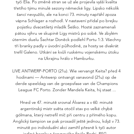
tyči Elia. Po změně stran se už ale projevila vyšší kvalita 
třetího týmu minulé sezony německé ligy. Lipsko několik 
šancí nevyužilo, ale na konci 73. minuty napřáhl zpoza 
vápna Schlager a rozhodl. V nastavení přidal po brejku 
pojistku dvacetiletý mladík Šeško. Hosté zaznamenali 
pátou výhru ve skupině Ligy mistrů po sobě. Ve zbylém 
úterním duelu Šachtar Doněck podlehl Portu 1:3. Všechny 
tři branky padly v úvodní půlhodině, za hosty se dvakrát 
trefil Galeno. Utkání se kvůli ruskému vojenskému útoku 
na Ukrajinu hrálo v Hamburku. 

LIVE ANTWERP-PORTO (21u). Wie vervangt Keita? před 4 
hodinami — Antwerp ontvangt vanavond (21u) op de 
derde speeldag van de groepsfase van de Champions 
League FC Porto. Zonder Mandela Keita, hij staat ...

Hned ve 47. minutě srovnal Álvarez a v 60. minutě 
argentinský mistr světa otočil stav po velké chybě 
gólmana, který netrefil míč při centru z přímého kopu. 
Anglický šampion se pak prosadil ještě jednou, když v 73. 
minutě po individuální akci zamířil přesně k tyči autor 
jediné branky z červnového finále Rodri. PSG – 