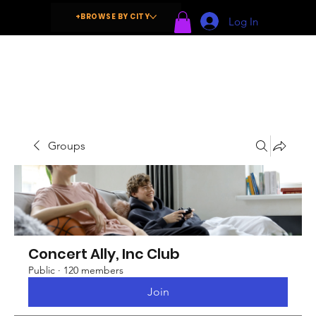
+BROWSE BY CITY
Log In
Groups
Concert Ally, Inc Club
Public
·
120 members
Join