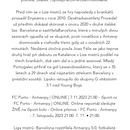
Před ním se v Lize mistrů ze hry naposledy z brankářů 
prosadil Enyeama v roce 2010. Devětadvacetiletý Provedel 
už předtím dokázal skórovat v únoru 2020 v druhé italské 
lize. Barcelona si zastřílelaBarcelona, která v minulých dvou 
sezonách vypadla už ve skupině, proti nováčkovi z Antverp 
dominovala a rozhodla třemi góly už v úvodních 22 
minutách. Nedávná útočná posila Joao Félix se jako teprve 
druhý hráč při debutu za Katalánce v Lize mistrů podílel na 
třech brankách, dvě sám dal a u jedné asistoval. Mladý 
Portugalec přihrál na gól Lewandowskému, který se v 35 
letech a 29 dnech stal nejstarším střelcem Barcelony v 
prestižní soutěži. Lipsko vstoupilo do skupiny G vítězstvím 
3:1 nad Young Boys. 

FC Porto - Antverpy | ONLINE | 7.11.2023 21:00 - iSport.cz 
FC Porto - Antverpy | ONLINE. Online reportáž sledujte 
ŽIVĚ na iSport kolo - Online přenos - FC Porto : Antverpy 
- 7. listopadu 2023 21:00. 7. 11. • 21:00.

Liga mistrů: Barcelona rozstřílela Antverpy 5:0, fotbalisté 