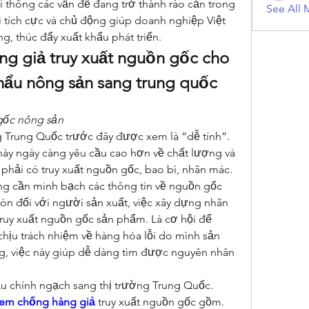
 thông các vấn đề đang trở thành rào cản trong 
See All 
 tích cực và chủ động giúp doanh nghiệp Việt 
g, thúc đẩy xuất khẩu phát triển.
g giả truy xuất nguồn gốc cho 
hẩu nông sản sang trung quốc
gốc nông sản
 Trung Quốc trước đây được xem là “dễ tính”. 
 này ngày càng yêu cầu cao hơn về chất lượng và 
phải có truy xuất nguồn gốc, bao bì, nhãn mác.
g cần minh bạch các thông tin về nguồn gốc 
n đối với người sản xuất, việc xây dựng nhãn 
ruy xuất nguồn gốc sản phẩm. Là cơ hội để 
hịu trách nhiệm về hàng hóa lỗi do mình sản 
g, việc này giúp dễ dàng tìm được nguyên nhân 
hẩu chính ngạch sang thị trường Trung Quốc. 
tem chống hàng giả
 truy xuất nguồn gốc gồm. 