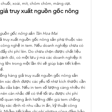
, chuối, xoài, mít, chôm chôm, măng cụt.
iả truy xuất nguồn gốc nông 
nguồn gốc nông sản Tân Hoa Mai
ả truy xuất nguồn gốc nông sản phụ thuộc vào 
u, công nghệ in tem. Nếu doanh nghiệp chưa có 
 đẩy chi phí lên. Do chưa chọn được chất liệu 
ạnh đó, có một lưu ý mà các doanh nghiệp ít 
ng lớn trong một lần thì sẽ giúp bạn tiết kiệm 
ể.
ống hàng giả truy xuất nguồn gốc nông sản 
n xác định được các yếu tố như kích thước cần 
ầu của bạn. Nếu in tem số lượng càng nhiều thì 
n nên cân nhắc để có thể tối ưu được chi phí 
u tố quan trọng ảnh hưởng đến giá tem chống 
ãy xác định rõ nhu cầu in ấn, kỹ thuật công 
t. Nhằm tiết kiệm chi phí nhưng cũng đảm bảo 