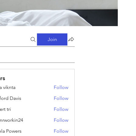
Join
rs
a viknta
Follow
fford Davis
Follow
rt tri
Follow
rworkin24
Follow
kin24
ela Powers
Follow