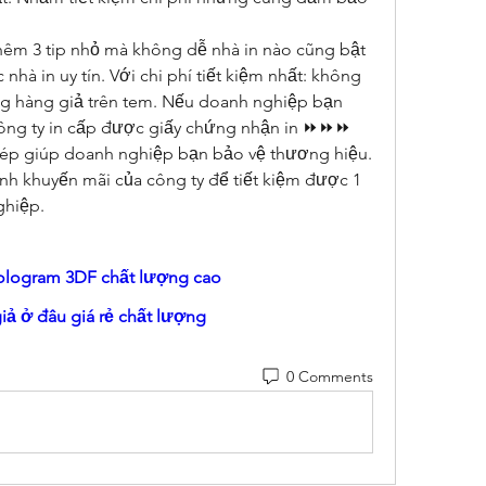
thêm 3 tip nhỏ mà không dễ nhà in nào cũng bật 
à in uy tín. Với chi phí tiết kiệm nhất: không 
g hàng giả trên tem. Nếu doanh nghiệp bạn 
chưa cần thiết sử dụng, chọn công ty in cấp được giấy chứng nhận in ⏩⏩⏩ 
hép giúp doanh nghiệp bạn bảo vệ thương hiệu. 
nh khuyến mãi của công ty để tiết kiệm được 1 
ghiệp.
ologram 3DF chất lượng cao
ả ở đâu giá rẻ chất lượng
0 Comments