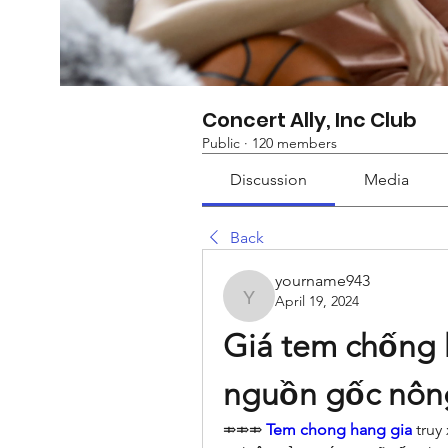
Concert Ally, Inc Club
Public
·
120 members
Discussion
Media
Back
yourname943
April 19, 2024
yourname943
Giá tem chống h
nguồn gốc nông
⤃⤃⤃ 
Tem chong hang gia
 tru