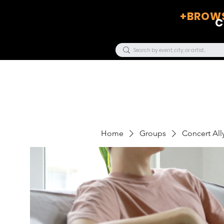
+BROWS
C
Home
Groups
Concert Ally