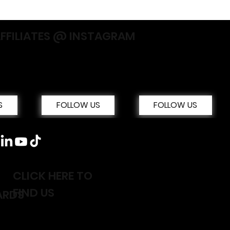
AFFILIATES @ INSTAGRAM
S
FOLLOW US
FOLLOW US
CLICK HERE TO
FIND US
ARDS