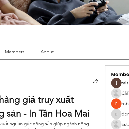
Members
About
Membe
tals
Cli
àng giả truy xuất 
robe
 sản - In Tân Hoa Mai
dbm
dbmrwor
y xuất nguồn gốc nông sản giúp ngành nông 
Est