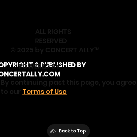
ALL RIGHTS
RESERVED
© 2025 by CONCERT ALLY™
OPYRIGHT & PUBLISHED BY
⚡️POWERED BY
ONCERTALLY.COM
By continuing past this page, you agree
to our
Terms of Use
Back to Top