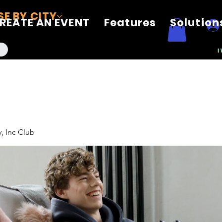
E BY CITY
REATE AN EVENT
Features
Solution
I
, Inc Club