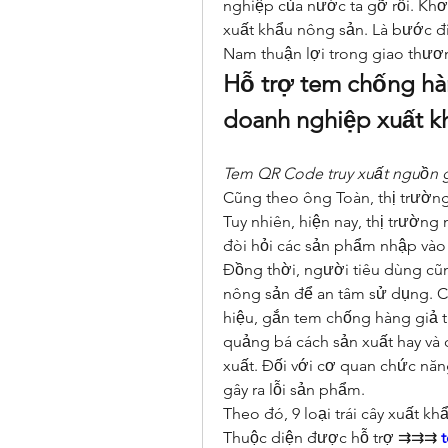
nghiệp của nước ta gỡ rối. Khơi
xuất khẩu nông sản. Là bước đi
Nam thuận lợi trong giao thươn
Hỗ trợ tem chống hàn
doanh nghiệp xuất k
Tem QR Code truy xuất nguồn 
Cũng theo ông Toàn, thị trường
Tuy nhiên, hiện nay, thị trường
đòi hỏi các sản phẩm nhập vào 
Đồng thời, người tiêu dùng cũn
nông sản để an tâm sử dụng. Cò
hiệu, gắn tem chống hàng giả t
quảng bá cách sản xuất hay và c
xuất. Đối với cơ quan chức năn
gây ra lỗi sản phẩm.
Theo đó, 9 loại trái cây xuất k
Thuộc diện được hỗ trợ ⇉⇉⇉ 