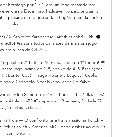
íder Botafogo por 1 a 1, em um jogo marcado por 
energia no Engenhão. Inclusive, no palpite que fiz 
al, o placar exato e que seria o Fogão quem ia abrir o 
placar. 

) / X Athletico Paranaense · @AthleticoPR. ·. 8h. ⚫️ 
uracão! Assista a todos os lances de mais um jogo 
ivo em busca do G4. A ...

 Prognóstico: Athletico-PR marca ainda no 1º tempo! 🥅 
neste jogo: acima de 2. 5, abaixo de 4. 5. Escalações 
o-PR Bento; Cacá, Thiago Heleno e Esquivel; Cuello 
dinho e Canobbio; Vitor Bueno, Zapelli e Pablo. 

er tv online 25 outubro 2 há 4 horas — há 7 dias — há 
 x Athletico-PR (Campeonato Brasileiro, Rodada 27): 
lação, fotos, vídeos, ...

 há 1 dia — O confronto terá transmissão na Twitch – 
. Athletico-PR x América-MG – onde assistir ao vivo. O 
confronto ...
