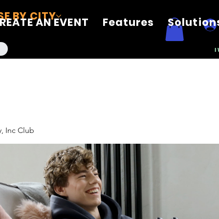
E BY CITY
REATE AN EVENT
Features
Solution
I
, Inc Club