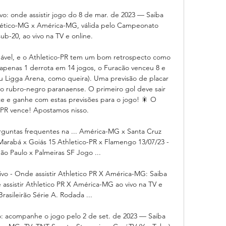
: onde assistir jogo do 8 de mar. de 2023 — Saiba 
Atlético-MG x América-MG, válida pelo Campeonato 
sub-20, ao vivo na TV e online.

nável, e o Athletico-PR tem um bom retrospecto como 
apenas 1 derrota em 14 jogos, o Furacão venceu 8 e 
 Ligga Arena, como queira). Uma previsão de placar 
a o rubro-negro paranaense. O primeiro gol deve sair 
e e ganhe com estas previsões para o jogo! 🎇 O 
-PR vence! Apostamos nisso. 

rguntas frequentes na ... América-MG x Santa Cruz 
Marabá x Goiás 15 Athletico-PR x Flamengo 13/07/23 - 
ão Paulo x Palmeiras SF Jogo ...

vo - Onde assistir Athletico PR X América-MG: Saiba 
 assistir Athletico PR X América-MG ao vivo na TV e 
Brasileirão Série A. Rodada ...

o: acompanhe o jogo pelo 2 de set. de 2023 — Saiba 