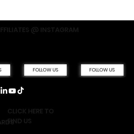
AFFILIATES @ INSTAGRAM
S
FOLLOW US
FOLLOW US
CLICK HERE TO
FIND US
ARDS