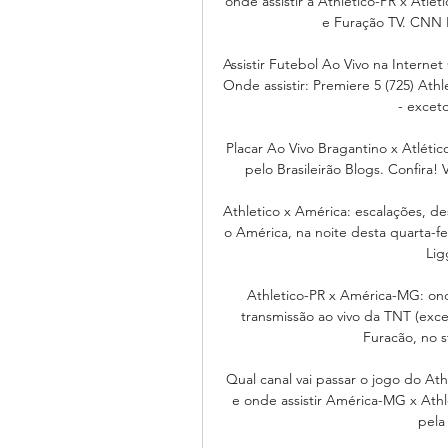
onde assistir a Athletico-PR x Atl
e Furação TV. CNN 
Assistir Futebol Ao Vivo na Internet
Onde assistir: Premiere 5 (725) Ath
- excet
Placar Ao Vivo Bragantino x Atlétic
pelo Brasileirão Blogs. Confira! 
Athletico x América: escalações, de
o América, na noite desta quarta-fe
Lig
Athletico-PR x América-MG: onde
transmissão ao vivo da TNT (exce
Furacão, no s
Qual canal vai passar o jogo do Ath
e onde assistir América-MG x Athl
pela