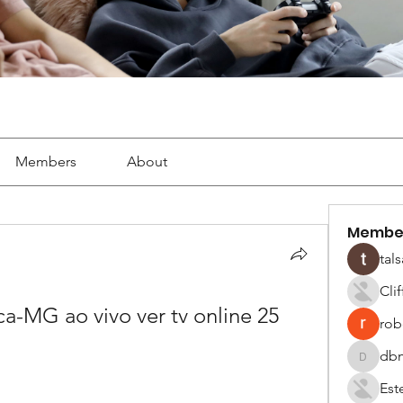
Members
About
Membe
tals
Cli
a-MG ao vivo ver tv online 25 
robe
dbm
dbmrwor
Est