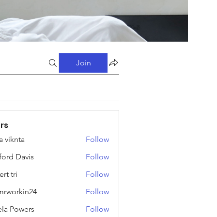
Join
rs
a viknta
Follow
fford Davis
Follow
rt tri
Follow
rworkin24
Follow
kin24
ela Powers
Follow