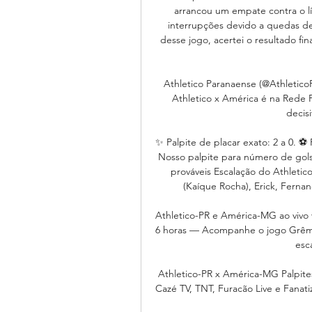
arrancou um empate contra o l
interrupções devido a quedas de 
desse jogo, acertei o resultado fin
Athletico Paranaense (@AthleticoPR
Athletico x América é na Rede F
decis
✨ Palpite de placar exato: 2 a 0. ⚽
Nosso palpite para número de gols 
prováveis Escalação do Athletic
(Kaíque Rocha), Erick, Fernan
Athletico-PR e América-MG ao vivo v
6 horas — Acompanhe o jogo Grêmio
esca
Athletico-PR x América-MG Palpites
Cazé TV, TNT, Furacão Live e Fanatiz