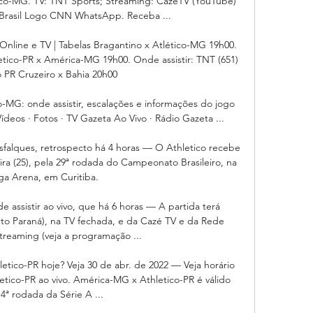
ético-MG. TV: TNT Sports; Streaming: CazéTV (YouTube) 
Brasil Logo CNN WhatsApp. Receba ...

 Online e TV | Tabelas Bragantino x Atlético-MG 19h00. 
letico-PR x América-MG 19h00. Onde assistir: TNT (651) 
o PR Cruzeiro x Bahia 20h00

o-MG: onde assistir, escalações e informações do jogo 
Vídeos · Fotos · TV Gazeta Ao Vivo · Rádio Gazeta ...

sfalques, retrospecto há 4 horas — O Athletico recebe 
ira (25), pela 29ª rodada do Campeonato Brasileiro, na 
ga Arena, em Curitiba.

 assistir ao vivo, que há 6 horas — A partida terá 
to Paraná), na TV fechada, e da Cazé TV e da Rede 
treaming (veja a programação ...

letico-PR hoje? Veja 30 de abr. de 2022 — Veja horário 
etico-PR ao vivo. América-MG x Athletico-PR é válido 
 4ª rodada da Série A ...
