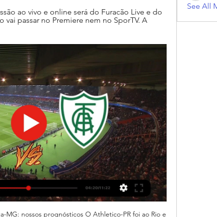
See All 
são ao vivo e online será do Furacão Live e do 
o vai passar no Premiere nem no SporTV. A 
a-MG: nossos prognósticos O Athletico-PR foi ao Rio e 