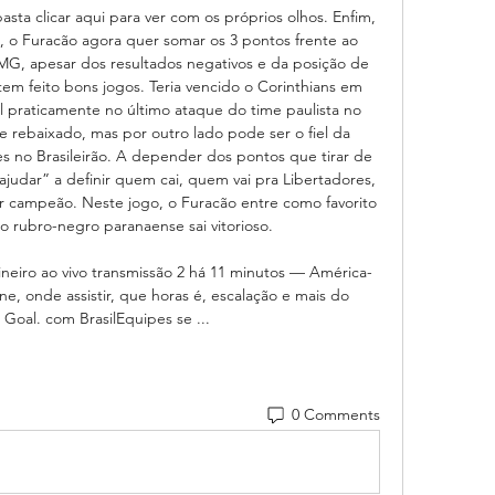
a clicar aqui para ver com os próprios olhos. Enfim, 
o Furacão agora quer somar os 3 pontos frente ao 
G, apesar dos resultados negativos e da posição de 
m feito bons jogos. Teria vencido o Corinthians em 
l praticamente no último ataque do time paulista no 
e rebaixado, mas por outro lado pode ser o fiel da 
s no Brasileirão. A depender dos pontos que tirar de 
udar” a definir quem cai, quem vai pra Libertadores, 
 campeão. Neste jogo, o Furacão entre como favorito 
 rubro-negro paranaense sai vitorioso. 

neiro ao vivo transmissão 2 há 11 minutos — América-
ne, onde assistir, que horas é, escalação e mais do 
 | Goal. com BrasilEquipes se ...
0 Comments