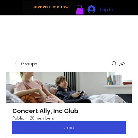
+BROWSE BY CITY
Log In
Groups
Concert Ally, Inc Club
Public
·
120 members
Join