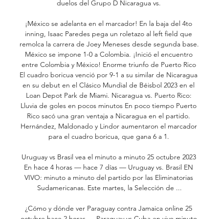
duelos del Grupo D Nicaragua vs. 

¡México se adelanta en el marcador! En la baja del 4to 
inning, Isaac Paredes pega un roletazo al left field que 
remolca la carrera de Joey Meneses desde segunda base. 
México se impone 1-0 a Colombia. ¡Inició el encuentro 
entre Colombia y México! Enorme triunfo de Puerto Rico 
El cuadro boricua venció por 9-1 a su similar de Nicaragua 
en su debut en el Clásico Mundial de Béisbol 2023 en el 
Loan Depot Park de Miami. Nicaragua vs. Puerto Rico: 
Lluvia de goles en pocos minutos En poco tiempo Puerto 
Rico sacó una gran ventaja a Nicaragua en el partido. 
Hernández, Maldonado y Lindor aumentaron el marcador 
para el cuadro boricua, que gana 6 a 1. 

Uruguay vs Brasil vea el minuto a minuto 25 octubre 2023 
En hace 4 horas — hace 7 días — Uruguay vs. Brasil EN 
VIVO: minuto a minuto del partido por las Eliminatorias 
Sudamericanas. Este martes, la Selección de ...

¿Cómo y dónde ver Paraguay contra Jamaica online 25 
octubre hace 2 horas — Paraguay vs Cuba en vivo minuto 