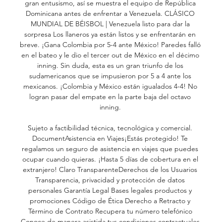
gran entusismo, así se muestra el equipo de República 
Dominicana antes de enfrentar a Venezuela. CLÁSICO 
MUNDIAL DE BÉISBOL | Venezuela listo para dar la 
sorpresa Los llaneros ya están listos y se enfrentarán en 
breve. ¡Gana Colombia por 5-4 ante México! Paredes falló 
en el bateo y le dio el tercer out de México en el décimo 
inning. Sin duda, esta es un gran triunfo de los 
sudamericanos que se impusieron por 5 a 4 ante los 
mexicanos. ¡Colombia y México están igualados 4-4! No 
logran pasar del empate en la parte baja del octavo 
inning. 

Sujeto a factibilidad técnica, tecnológica y comercial. 
DocumentAsistencia en Viajes¡Estás protegido! Te 
regalamos un seguro de asistencia en viajes que puedes 
ocupar cuando quieras. ¡Hasta 5 días de cobertura en el 
extranjero! Claro TransparenteDerechos de los Usuarios 
Transparencia, privacidad y protección de datos 
personales Garantía Legal Bases legales productos y 
promociones Código de Ética Derecho a Retracto y 
Término de Contrato Recupera tu número telefónico 
Conoce de manera asistida tus condiciones contractuales 