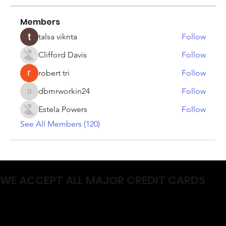
Members
talsa viknta
Follow
Clifford Davis
Follow
robert tri
Follow
dbmrworkin24
Follow
dbmrworkin24
Estela Powers
Follow
See All Members (120)
WE ACCEPT ALL MAJOR CREDIT CARDS