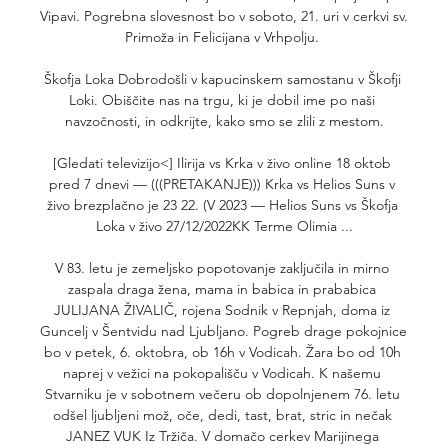
Vipavi. Pogrebna slovesnost bo v soboto, 21. uri v cerkvi sv. 
Primoža in Felicijana v Vrhpolju. 

Škofja Loka Dobrodošli v kapucinskem samostanu v Škofji 
Loki. Obiščite nas na trgu, ki je dobil ime po naši 
navzočnosti, in odkrijte, kako smo se zlili z mestom.

[Gledati televizijo<] Ilirija vs Krka v živo online 18 oktob 
pred 7 dnevi — (((PRETAKANJE))) Krka vs Helios Suns v 
živo brezplačno je 23 22. (V 2023 — Helios Suns vs Škofja 
Loka v živo 27/12/2022KK Terme Olimia ...

V 83. letu je zemeljsko popotovanje zaključila in mirno 
zaspala draga žena, mama in babica in prababica 
JULIJANA ŽIVALIČ, rojena Sodnik v Repnjah, doma iz 
Guncelj v Šentvidu nad Ljubljano. Pogreb drage pokojnice 
bo v petek, 6. oktobra, ob 16h v Vodicah. Žara bo od 10h 
naprej v vežici na pokopališču v Vodicah. K našemu 
Stvarniku je v sobotnem večeru ob dopolnjenem 76. letu 
odšel ljubljeni mož, oče, dedi, tast, brat, stric in nečak 
JANEZ VUK Iz Tržiča. V domačo cerkev Marijinega 