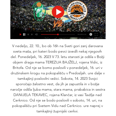
V nedeljo, 22. 10., bo ob 16h na Sveti gori zanj darovana 
sveta maša, pri kateri bodo pevci izvedli nekaj njegovih 
del. Ponedeljek, 16. 2023 V 73. letu starosti je odšla v Božji 
objem draga mama TEREZIJA BAJŽELJ, rojena Vidic, iz 
Britofa. Od nje se bomo poslovili v ponedeljek, 16. uri v 
družinskem krogu na pokopališču v Predosljah. ure dalje v 
tamkajšnji poslovilni vežici. Sobota, 14. 2023 Svojci 
sporočajo žalostno vest, da jih je zapustila in v božje 
naročje odšla ljuba mama, stara mama, prababica in sestra 
DANIJELA TEKAVEC, rojena Klančar, iz vasi Tavžlje nad 
Cerknico. Od nje se bodo poslovili v soboto, 14. uri, na 
pokopališču pri Svetem Vidu nad Cerknico. ure naprej v 
tamkajšnji župnijski cerkvi. 
