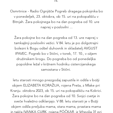
14. 

Osmrtnice - Radio Ognjišče Pogreb dragega pokojnika bo 
v ponedeljek, 23. oktobra, ob 15. uri na pokopališču v 
Bitnjah. Žara pokojnega bo na dan pogreba od 10. ure 
naprej v poslovilni ...

Žara pokojne bo na dan pogreba od 13. ure naprej v 
tamkajšnji poslovilni vežici. V 84. letu je po dolgotrajni 
bolezni k Bogu odšel duhovnik in skladatelj AVGUST 
IPAVEC. Pogreb bo v Stični, v torek, 17. 10., v ožjem 
družinskem krogu. Do pogreba bo od ponedeljka 
popoldne ležal v križnem hodniku cistercijanskega 
samostana v Stični. 

letu starosti mnogo prezgodaj zapustila in odšla v božji 
objem ELIZABETA KORAŽIJA, rojena Preša, z Mlake pri 
Kranju. oktobra 2023, ob 15. uri na pokopališču na Kokrici. 
Žara pokojne bo na dan pogreba od 10. Svojci cvetje in 
sveče hvaležno odklanjajo. V 88. letu starosti je v Božji 
objem odšla preljuba mama, stara mama, prastara mama 
in tašča IVANKA CURK, rojena PÓČKAR, iz Vrhpolja 31 pri 