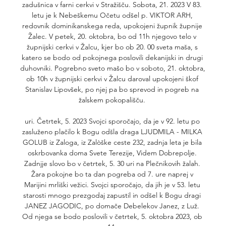
zadušnica v farni cerkvi v Stražišču. Sobota, 21. 2023 V 83. 
letu je k Nebeškemu Očetu odšel p. VIKTOR ARH, 
redovnik dominikanskega reda, upokojeni župnik župnije 
Žalec. V petek, 20. oktobra, bo od 11h njegovo telo v 
župnijski cerkvi v Žalcu, kjer bo ob 20. 00 sveta maša, s 
katero se bodo od pokojnega poslovili dekanijski in drugi 
duhovniki. Pogrebno sveto mašo bo v soboto, 21. oktobra, 
ob 10h v župnijski cerkvi v Žalcu daroval upokojeni škof 
Stanislav Lipovšek, po njej pa bo sprevod in pogreb na 
žalskem pokopališču. 

uri. Četrtek, 5. 2023 Svojci sporočajo, da je v 92. letu po 
zasluženo plačilo k Bogu odšla draga LJUDMILA - MILKA 
GOLUB iz Zaloga, iz Zalòške ceste 232, zadnja leta je bila 
oskrbovanka doma Svete Terezije, Videm Dobrepolje. 
Zadnjje slovo bo v četrtek, 5. 30 uri na Plečnikovih žalah. 
Žara pokojne bo ta dan pogreba od 7. ure naprej v 
Marijini mrliški vežici. Svojci sporočajo, da jih je v 53. letu 
starosti mnogo prezgodaj zapustil in odšel k Bogu dragi 
JANEZ JAGODIC, po domače Debelekov Janez, z Luž. 
Od njega se bodo poslovili v četrtek, 5. oktobra 2023, ob 