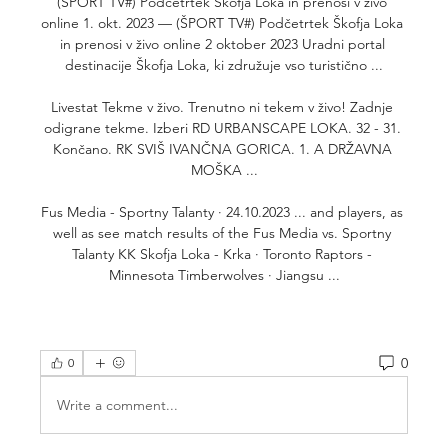
(ŠPORT TV#) Podčetrtek Škofja Loka in prenosi v živo 
online 1. okt. 2023 — (ŠPORT TV#) Podčetrtek Škofja Loka 
in prenosi v živo online 2 oktober 2023 Uradni portal 
destinacije Škofja Loka, ki združuje vso turistično ...

Livestat Tekme v živo. Trenutno ni tekem v živo! Zadnje 
odigrane tekme. Izberi RD URBANSCAPE LOKA. 32 - 31. 
Končano. RK SVIŠ IVANČNA GORICA. 1. A DRŽAVNA 
MOŠKA ...

Fus Media - Sportny Talanty · 24.10.2023 ... and players, as 
well as see match results of the Fus Media vs. Sportny 
Talanty KK Skofja Loka - Krka · Toronto Raptors - 
Minnesota Timberwolves · Jiangsu ...
0
0
Write a comment...