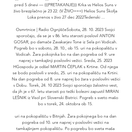
pred 5 dnevi — (((PRETAKANJE))) Krka vs Helios Suns v 
živo brezplačno je 23 22. (V ŽIVO===) Helios Suns Škofja 
Loka prenos v živo 27 dec 2022Tedenski ...

Osmrtnice | Radio OgnjiščeSobota, 28. 10. 2023 Svojci 
sporočajo, da se je v 86. letu starosti poslovil ANTON 
GOSAR, po damače Zavakarjev Tone iz Sela pri Vodicah. 
Pogreb bo v soboto, 28. 10., ob 15. uri na pokopališču v 
Vodicah. Žara pokojnika bo na dan pogreba od 9. ure 
naprej v tamkajšnji poslovilni vežici. Sreda, 25. 2023 
HGospodu je odšel MARTIN ČEPLAK s Krtine. Od njega 
se bodo poslovili v sredo, 25. uri na pokopališču na Krtini. 
Na dan pogreba od 8. ure naprej bo žara v poslovilni vežici 
v Dobu. Torek, 24. 10 2023 Svojci sporočajo žalostno vest, 
da jih je v 67. letu starosti po težki bolezni zapustil MIRAN 
LEŠNIK iz Visol pri Slovenski Bistrici. Pogreb s sveto mašo 
bo v torek, 24. oktobra ob 15. 

uri na pokopališču v Bitnjah. Žara pokojnega bo na dan 
pogreba od 10. ure naprej v poslovilni vežici na 
tamkajšnjem pokopališču. Po pogrebu bo sveta maša 