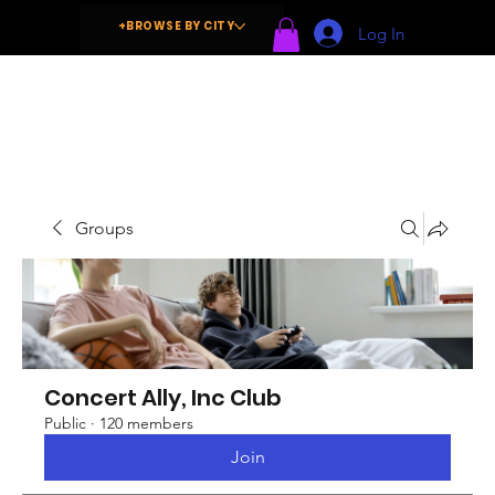
+BROWSE BY CITY
Log In
Groups
Concert Ally, Inc Club
Public
·
120 members
Join