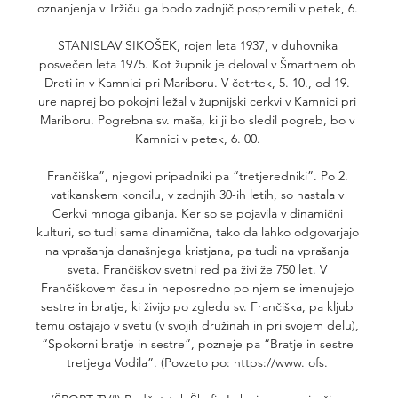
oznanjenja v Tržiču ga bodo zadnjič pospremili v petek, 6. 

STANISLAV SIKOŠEK, rojen leta 1937, v duhovnika 
posvečen leta 1975. Kot župnik je deloval v Šmartnem ob 
Dreti in v Kamnici pri Mariboru. V četrtek, 5. 10., od 19. 
ure naprej bo pokojni ležal v župnijski cerkvi v Kamnici pri 
Mariboru. Pogrebna sv. maša, ki ji bo sledil pogreb, bo v 
Kamnici v petek, 6. 00. 

Frančiška”, njegovi pripadniki pa “tretjeredniki”. Po 2. 
vatikanskem koncilu, v zadnjih 30-ih letih, so nastala v 
Cerkvi mnoga gibanja. Ker so se pojavila v dinamični 
kulturi, so tudi sama dinamična, tako da lahko odgovarjajo 
na vprašanja današnjega kristjana, pa tudi na vprašanja 
sveta. Frančiškov svetni red pa živi že 750 let. V 
Frančiškovem času in neposredno po njem se imenujejo 
sestre in bratje, ki živijo po zgledu sv. Frančiška, pa kljub 
temu ostajajo v svetu (v svojih družinah in pri svojem delu), 
“Spokorni bratje in sestre”, pozneje pa “Bratje in sestre 
tretjega Vodila”. (Povzeto po: https://www. ofs. 
