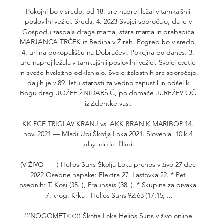
Pokojni bo v sredo, od 18. ure naprej ležal v tamkajšnji 
poslovilni vežici. Sreda, 4. 2023 Svojci sporočajo, da je v 
Gospodu zaspala draga mama, stara mama in prababica 
MARJANCA TRČEK iz Bediha v Žireh. Pogreb bo v sredo, 
4. uri na pokopališču na Dobračevi. Pokojna bo danes, 3. 
ure naprej ležala v tamkajšnji poslovilni vežici. Svojci cvetje 
in sveče hvaležno odklanjajo. Svojci žalostnih src sporočajo, 
da jih je v 89. letu starosti za vedno zapustil in odšel k 
Bogu dragi JOŽEF ŽNIDARŠIČ, po domače JUREŽEV OČ 
iz Zdenske vasi. 

KK ECE TRIGLAV KRANJ vs. AKK BRANIK MARIBOR 14. 
nov. 2021 — Mladi Upi Škofja Loka 2021. Slovenia. 10 k 4 
play_circle_filled.

(V ŽIVO===) Helios Suns Škofja Loka prenos v živo 27 dec 
2022 Osebne napake: Elektra 27, Lastovka 22. * Pet 
osebnih: T. Kosi (35. ), Praunseis (38. ). * Skupina za prvaka, 
7. krog: Krka - Helios Suns 92:63 (17:15, ...

(((NOGOMET<<))) Škofja Loka Helios Suns v živo online 