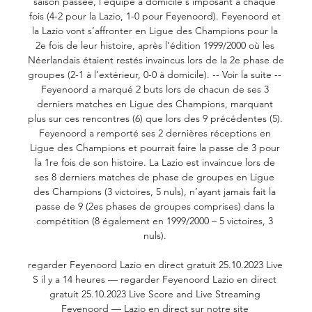
saison passée, l’équipe à domicile s’imposant à chaque 
fois (4-2 pour la Lazio, 1-0 pour Feyenoord). Feyenoord et 
la Lazio vont s’affronter en Ligue des Champions pour la 
2e fois de leur histoire, après l’édition 1999/2000 où les 
Néerlandais étaient restés invaincus lors de la 2e phase de 
groupes (2-1 à l’extérieur, 0-0 à domicile). -- Voir la suite -- 
Feyenoord a marqué 2 buts lors de chacun de ses 3 
derniers matches en Ligue des Champions, marquant 
plus sur ces rencontres (6) que lors des 9 précédentes (5). 
Feyenoord a remporté ses 2 dernières réceptions en 
Ligue des Champions et pourrait faire la passe de 3 pour 
la 1re fois de son histoire. La Lazio est invaincue lors de 
ses 8 derniers matches de phase de groupes en Ligue 
des Champions (3 victoires, 5 nuls), n’ayant jamais fait la 
passe de 9 (2es phases de groupes comprises) dans la 
compétition (8 également en 1999/2000 – 5 victoires, 3 
nuls). 

regarder Feyenoord Lazio en direct gratuit 25.10.2023 Live 
S il y a 14 heures — regarder Feyenoord Lazio en direct 
gratuit 25.10.2023 Live Score and Live Streaming 
Feyenoord — Lazio en direct sur notre site 