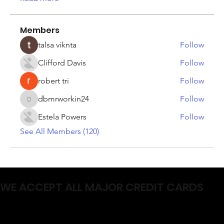
Members
talsa viknta
Follow
Clifford Davis
Follow
robert tri
Follow
dbmrworkin24
Follow
dbmrworkin24
Estela Powers
Follow
See All Members (120)
WE ACCEPT ALL MAJOR CREDIT CARDS