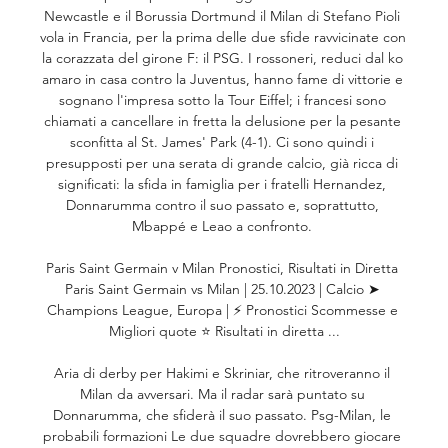
Newcastle e il Borussia Dortmund il Milan di Stefano Pioli 
vola in Francia, per la prima delle due sfide ravvicinate con 
la corazzata del girone F: il PSG. I rossoneri, reduci dal ko 
amaro in casa contro la Juventus, hanno fame di vittorie e 
sognano l'impresa sotto la Tour Eiffel; i francesi sono 
chiamati a cancellare in fretta la delusione per la pesante 
sconfitta al St. James' Park (4-1). Ci sono quindi i 
presupposti per una serata di grande calcio, già ricca di 
significati: la sfida in famiglia per i fratelli Hernandez, 
Donnarumma contro il suo passato e, soprattutto, 
Mbappé e Leao a confronto. 

Paris Saint Germain v Milan Pronostici, Risultati in Diretta 
Paris Saint Germain vs Milan | 25.10.2023 | Calcio ➤ 
Champions League, Europa | ⚡ Pronostici Scommesse e 
Migliori quote ⭐ Risultati in diretta ...

Aria di derby per Hakimi e Skriniar, che ritroveranno il 
Milan da avversari. Ma il radar sarà puntato su 
Donnarumma, che sfiderà il suo passato. Psg-Milan, le 
probabili formazioni Le due squadre dovrebbero giocare 