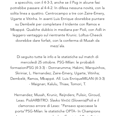
a specchio, con il 4-3-3, anche se il Psg in alcune fasi 
potrebbe passare al 4-4-2. In difesa nessuna novità, con la 
solita linea a quattro. Centrocampo a tre con Zaire-Emery, 
Ugarte e Vitinha. In avanti Luis Enrique dovrebbe puntare 
su Dembelé per completare il tridente con Ramos e 
Mbappé. Qualche dubbio in mediana per Pioli, con Adli in 
leggero vantaggio sul rientrante Krunic. Loftus-Cheeck 
dovrebbe dare forfait, con la conferma di Musah da 
mezz’ala. 

Di seguito tutte le info e le statistiche sul match di 
mercoledì 25 ottobre. PSG-Milan: le probabili 
formazioniPSG (4-3-3) - Donnarumma; Hakimi, Marquinhos, 
Skriniar, L. Hernandez; Zaire-Emery, Ugarte, Vitinha; 
Dembelé, Ramos, Mbappé. All. Luis EnriqueMILAN (4-3-3) 
- Maignan; Kalulu, Thiaw, Tomori, T. 

Hernandez; Musah, Krunic, Reijnders; Pulisic, Giroud, 
Leao. PioliARBITRO: Slavko Vinčić (Slovenia)Pioli e il 
clamoroso errore di Leao: "Pensavo spaccasse la 
porta"PSG-Milan: le statistiche OPTA- In Champions 