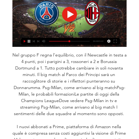
Nel gruppo F regna l’equilibrio, con il Newcastle in testa a 
4 punti, poi i parigini a 3, rossoneri a 2 e Borussia 
Dortmund a 1. Tutto potrebbe cambiare in soli novanta 
minuti. Il big match al Parco dei Principi sarà un 
raccoglitore di storie e i riflettori punteranno su 
Donnarumma. Psg-Milan, come arrivano al big matchPsg-
Milan, le probabili formazioniLe partite di oggi della 
Champions LeagueDove vedere Psg-Milan in tv e 
streaming Psg-Milan, come arrivano al big match I 
sentimenti delle due squadre al momento sono opposti. 

I nuovi abbonati a Prime, piattaforma di Amazon nella 
quale è compresa senza costi aggiuntivi la visione di Prime 