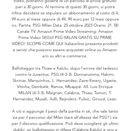
Video, potranno godere di un periodo di prova gratuito 
pari a 30 giorni. Al termine di questi 30 giorni, si potrà 
infine decidere se stipulare un abbonamento al costo di 4, 
99 euro al mese oppure di 49, 90 euro per 12 mesi oppure 
no. Partita: PSG-Milan Data: 25 ottobre 2023 Orario: 21. 00 
Canale TV: Amazon Prime Video Streaming: Amazon 
Prime Video SEGUI PSG-MILAN GRATIS SU PRIME 
VIDEO! SCOPRI COME QUI Italiaonline presenta prodotti 
e servizi che possono essere acquistati online su Amazon 
e/o su altri e-commerce. 

Ballottaggio tra Thiaw e Kalulu, dopo l’errore del tedesco 
contro la Juventus. PSG (4-3-3): Donnarumma; Hakimi, 
Skriniar, Marquinhos, L. Hernandez; Zaire-Emery, Ugarte, 
Vitinha; Dembélé, Ramos, Mbappé. All. Luis Enrique 
MILAN (4-3-3): Maignan; Calabria, Thiaw, Tomori, T. 
Hernandez; Musah, Adli, Reijnders; Pulisic, Giroud, Leao. 

A ciò si aggiunge il peso della partita in sé, che vale tanto 
sia per il percorso del Milan (sarà all'altezza del PSG? ) sia 
per il discorso qualificazione. Pioli deve sciogliere gli ultimi 
dubbi: un ballottaggio in difesa (Calabria-Kalulu) e uno a 