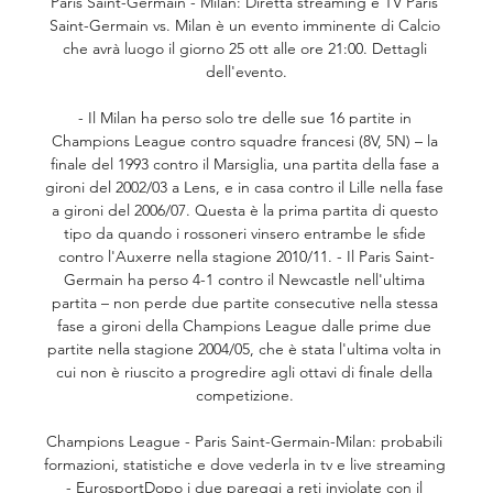
Paris Saint-Germain - Milan: Diretta streaming e TV Paris 
Saint-Germain vs. Milan è un evento imminente di Calcio 
che avrà luogo il giorno 25 ott alle ore 21:00. Dettagli 
dell'evento.

- Il Milan ha perso solo tre delle sue 16 partite in 
Champions League contro squadre francesi (8V, 5N) – la 
finale del 1993 contro il Marsiglia, una partita della fase a 
gironi del 2002/03 a Lens, e in casa contro il Lille nella fase 
a gironi del 2006/07. Questa è la prima partita di questo 
tipo da quando i rossoneri vinsero entrambe le sfide 
contro l'Auxerre nella stagione 2010/11. - Il Paris Saint-
Germain ha perso 4-1 contro il Newcastle nell'ultima 
partita – non perde due partite consecutive nella stessa 
fase a gironi della Champions League dalle prime due 
partite nella stagione 2004/05, che è stata l'ultima volta in 
cui non è riuscito a progredire agli ottavi di finale della 
competizione. 

Champions League - Paris Saint-Germain-Milan: probabili 
formazioni, statistiche e dove vederla in tv e live streaming 
- EurosportDopo i due pareggi a reti inviolate con il 