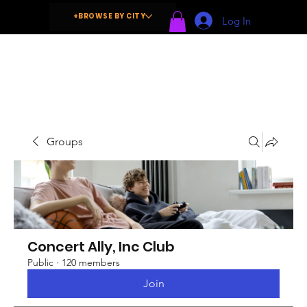
+BROWSE BY CITY
Log In
Groups
Concert Ally, Inc Club
Public
·
120 members
Join