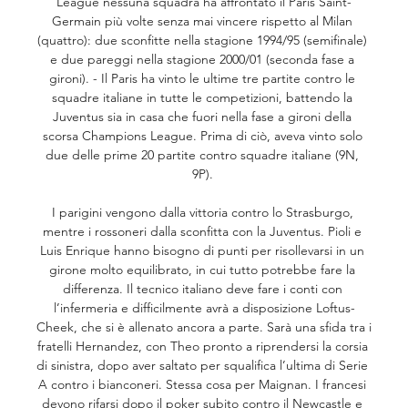
League nessuna squadra ha affrontato il Paris Saint-
Germain più volte senza mai vincere rispetto al Milan 
(quattro): due sconfitte nella stagione 1994/95 (semifinale) 
e due pareggi nella stagione 2000/01 (seconda fase a 
gironi). - Il Paris ha vinto le ultime tre partite contro le 
squadre italiane in tutte le competizioni, battendo la 
Juventus sia in casa che fuori nella fase a gironi della 
scorsa Champions League. Prima di ciò, aveva vinto solo 
due delle prime 20 partite contro squadre italiane (9N, 
9P). 

I parigini vengono dalla vittoria contro lo Strasburgo, 
mentre i rossoneri dalla sconfitta con la Juventus. Pioli e 
Luis Enrique hanno bisogno di punti per risollevarsi in un 
girone molto equilibrato, in cui tutto potrebbe fare la 
differenza. Il tecnico italiano deve fare i conti con 
l’infermeria e difficilmente avrà a disposizione Loftus-
Cheek, che si è allenato ancora a parte. Sarà una sfida tra i 
fratelli Hernandez, con Theo pronto a riprendersi la corsia 
di sinistra, dopo aver saltato per squalifica l’ultima di Serie 
A contro i bianconeri. Stessa cosa per Maignan. I francesi 
devono rifarsi dopo il poker subito contro il Newcastle e 