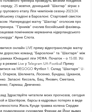
о головного тренера проведуть виїзний поєдинок 
 середу, 25 жовтня, донецький "Шахтар" зіграє з 
 групового етапу Ліги чемпіонів сезону-2023/24. 
йському стадіоні в Барселоні. Стартовий свисток 
часом. Напередодні матчу "Шахтар" оголосив про 
ренера. "Гірників" очолив боснійський фахівець 
працював помічником керманича нідерландського 
єнорда" Арне Слота. 

витися онлайн LIVE пряму відеотрансляцію матчу 
и дорослих команд "Барселони" та "Шахтаря" між 
рамках Юнацької ліги УЄФА. Початок – о 15:00. Усі 
 в режимі Live у Telegram UA-Football Пряму 
ивитися на MEGOGO Футбол 1. Склад "Шахтаря" U-
й, Огарков, Шелекета, Лосенко, Бундаш, Цуканов, 
о. Запасні: Кессель, Бац, Янович, Сметана, 
нко, Гармаш, Демченко. 

зад Здраствуйте читатели моих прогнозов, сегодня 
ой и Шахтёром, барсы в кадровых потерях в виде 
оленостопа Жюль Кунде травма колена Серджи 
я подколенное сухожилие Френки де Йонг вывих 