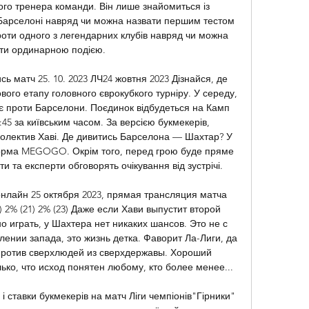
го тренера команди. Він лише знайомиться із 
 Барселоні навряд чи можна назвати першим тестом 
оти одного з легендарних клубів навряд чи можна 
ти ординарною подією. 

 матч 25. 10. 2023 ЛЧ24 жовтня 2023 Дізнайся, де 
вого етапу головного єврокубкого турніру. У середу, 
ає проти Барселони. Поєдинок відбудеться на Камп 
:45 за київським часом. За версією букмекерів, 
колектив Хаві. Де дивитись Барселона — Шахтар? У 
орма MEGOGO. Окрім того, перед грою буде пряме 
ти та експерти обговорять очікування від зустрічі. 

нлайн 25 октября 2023, прямая трансляция матча 
) 2% (21) 2% (23) Даже если Хави выпустит второй 
о играть, у Шахтера нет никаких шансов. Это не с 
лении запада, это жизнь детка. Фаворит Ла-Лиги, да 
против сверхлюдей из сверхдержавы. Хороший 
ько, что исход понятен любому, кто более менее... 

 ставки букмекерів на матч Ліги чемпіонів"Гірники" 