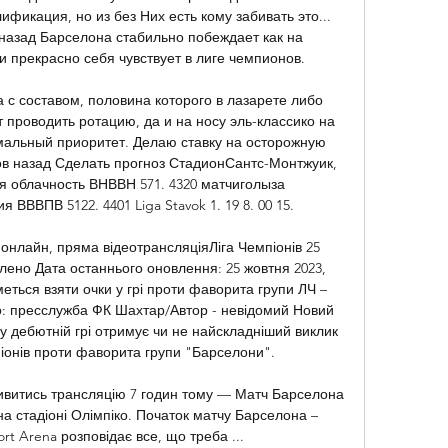
ификация, но из без Них есть кому забивать это... 
 назад Барселона стабильно побеждает как на 
 прекрасно себя чувствует в лиге чемпионов. 

с составом, половина которого в лазарете либо 
проводить ротацию, да и на носу эль-классико на 
мальный приоритет. Делаю ставку на осторожную 
сов назад Сделать прогноз СтадионСантс-Монтжуик, 
облачность ВНВВН 571. 4320 матчиголыза 
ВВПВ 5122. 4401 Liga Stavok 1. 19 8. 00 15. 

онлайн, пряма відеотрансляціяЛіга Чемпіонів 25 
лено Дата останнього оновлення: 25 жовтня 2023, 
ться взяти очки у грі проти фаворита групи ЛЧ – 
: пресслужба ФК Шахтар/Автор - невідомий Новий 
 дебютній грі отримує чи не найскладніший виклик 
піонів проти фаворита групи "Барселони". 

ивитись трансляцію 7 годин тому — Матч Барселона 
а стадіоні Олімпіко. Початок матчу Барселона – 
rt Arena розповідає все, що треба ...
