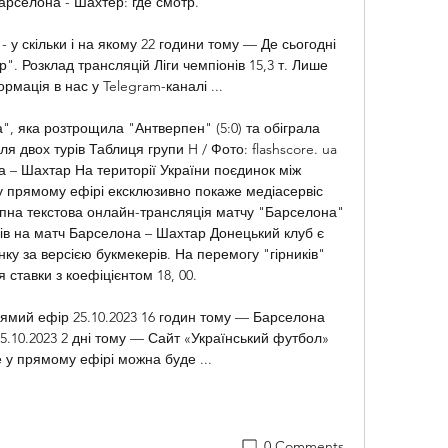
арселона - Шахтер: где смотр.

 у скільки і на якому 22 години тому — Де сьогодні 
. Розклад трансляцій Ліги чемпіонів 15,3 т. Лише 
рмація в нас у Telegram-каналі ...

, яка розтрощила "Антверпен" (5:0) та обіграла 
ля двох турів Таблиця групи H / Фото: flashscore. ua 
 – Шахтар На території України поєдинок між 
прямому ефірі ексклюзивно покаже медіасервіс 
на текстова онлайн-трансляція матчу "Барселона" 
ів на матч Барселона – Шахтар Донецький клуб є 
 за версією букмекерів. На перемогу "гірників" 
ставки з коефіцієнтом 18, 00. 

мий ефір 25.10.2023 16 годин тому — Барселона 
.10.2023 2 дні тому — Сайт «Український футбол» 
е у прямому ефірі можна буде ...
0 Comments