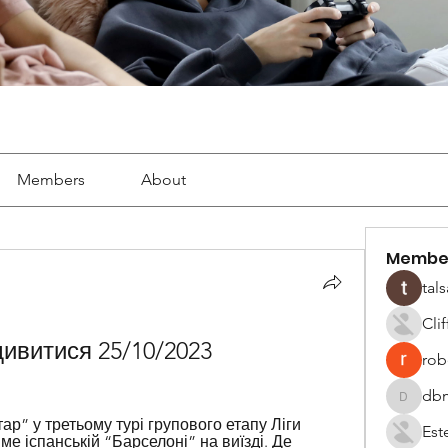
Members
About
Membe
tals
Cli
ивитися 25/10/2023
robe
dbm
dbmrwor
р” у третьому турі групового етапу Ліги 
Est
е іспанській “Барселоні” на виїзді. Де 