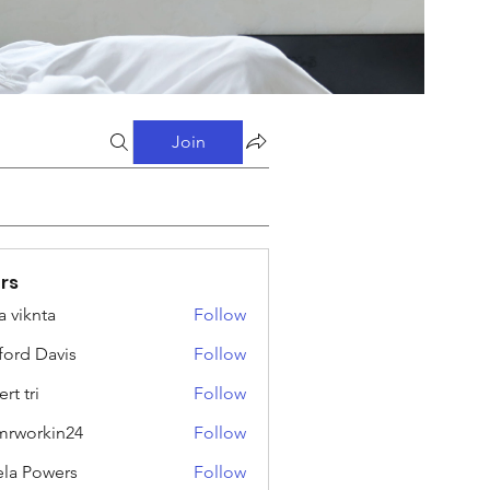
Join
rs
a viknta
Follow
fford Davis
Follow
rt tri
Follow
rworkin24
Follow
kin24
ela Powers
Follow