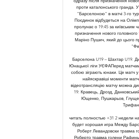
одразу після призначення новог
проти каталонського гранда. У
"Барселоною" в матчі 3-го туру
Поєдинок відбудеться на Олімпі
пролунає о 19:45 за київським 
призначення нового головного т
Маріно Пушич, який до цього 
"Фе
Барселона U19 – Шахтар U19. Ди
Юнацької ліги УЄФАПеред матчам
собою зіграють юнаки. Це матч у 
найяскравіші моменти матчу
відеотрансляцію матчу можна д
19: Кравець, Дрозд, Данковськи
Ющенко, Пушкарьов, Глущенк
Трифане
читать полностью +31 2 недели на
будет хорошая игра Между Барс
Роберт Левандовски травма г
Роберто травма голени Рафинь