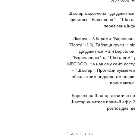
2023/2024. Б
Шахтар Барселона - де дивитися -
дивитись "Барселона" – "Шахтар"
перевірена інфо
Лідирує з 6 балами "Барселона"
"Порту" (1:0). Таблиця групи H піс
Де дивитися матч Барселона
"Барселоною" та "Шахтарем" у 
MEGOGO. На нашому сайті доступ
– "Шахтар". Прогнози букмекер
абсолютним андердогом поєдинку
приймаються 
Барселона Шахтар дивитися пря
Шахтар дивитися прямий ефір 25
розповідає, д
0