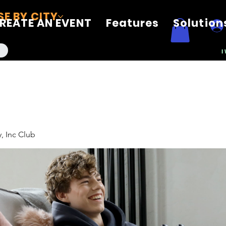
E BY CITY
REATE AN EVENT
Features
Solution
I
, Inc Club