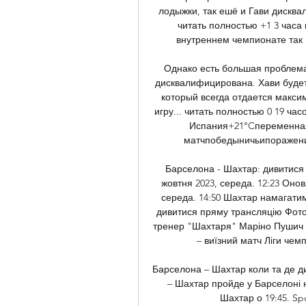
лодыжки, так ешё и Гави дисквал
читать полностью +1 3 часа
внутреннем чемпионате так и
Однако есть большая проблема 
дисквалифицирована. Хави будет 
который всегда отдается макси
игру... читать полностью 0 19 ча
Испания+21°Cпеременная 
матчпобедыничьипоражения В
Барселона - Шахтар: дивитися 
жовтня 2023, середа. 12:23 Онов
середа. 14:50 Шахтар намагатиме
дивитися пряму трансляцію Фото
тренер "Шахтаря" Маріно Пушич у
– виїзний матч Ліги чем
Барселона – Шахтар коли та де д
– Шахтар пройде у Барселоні н
Шахтар о 19:45. Spo