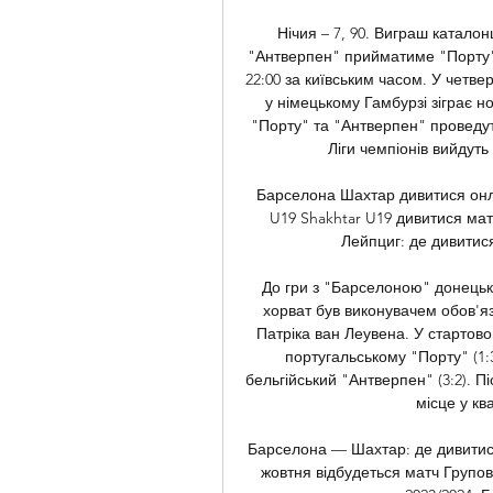
Нічия – 7, 90. Виграш каталонц
"Антверпен" прийматиме "Порту".
22:00 за київським часом. У четвер
у німецькому Гамбурзі зіграє 
"Порту" та "Антверпен" проведуть
Ліги чемпіонів вийдуть
Барселона Шахтар дивитися онла
U19 Shakhtar U19 дивитися мат
Лейпциг: де дивитися
До гри з "Барселоною" донецьк
хорват був виконувачем обов'язк
Патріка ван Леувена. У стартово
португальському "Порту" (1:
бельгійський "Антверпен" (3:2). П
місце у кв
Барселона — Шахтар: де дивитися
жовтня відбудеться матч Групов