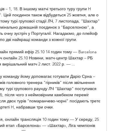
ів – 1, 18. В іншому матчі третього туру групи H 
 Цей поєдинок також відбудеться 25 жовтня, але о 
тому турі групової стадії ЛЧ, 7 листопада, "Шахтар" 
номінально домашній поєдинок з "Барселоною", а 
 очну зустріч у Португалії. Нагадаємо, до плейоф 
 по дві найкращі команди з кожної групи. 

йн прямий ефір 25.10 14 годин тому — Barcelona 
ч онлайн 25.10 Новини, матч-центр Шахтар – РБ 
 вирішальний матч 2 лист. 2022 р. — ...

у команду йому допомагає готувати Даріо Срна – 
ів головного тренера "гірників" після звільнення 
му турі групового раунду ЛЧ "Шахтар" поступився 
3), після чого з неймовірним камбеком переміг 
ісля двох турів "помаранчево-чорні" посідають третє 
артеті H, набравши три очки. 

, онлайн трансляція 10 годин тому — У середу, 25 
ий етап «Барселона» — «Шахтар», Ліга чемпіонів 