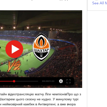
See All 
айн відеотрансляцію матчу Ліги чемпіонівПро що з 
Шахтарем цього сезону не нудно. У минулому турі 
ли неймовірний камбек в Антверпені, а вже вчора 