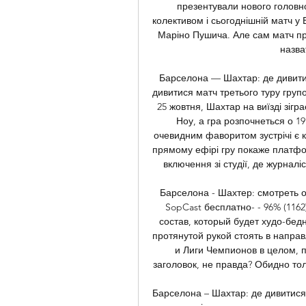
презентували нового головно
колективом і сьогоднішній матч у
Маріно Пушича. Але сам матч пр
назва
Барселона — Шахтар: де дивитись
дивитися матч третього туру групо
25 жовтня, Шахтар на виїзді зігр
Ноу, а гра розпочнеться о 19
очевидним фаворитом зустрічі є 
прямому ефірі гру покаже платф
включення зі студії, де журналіс
Барселона - Шахтер: смотреть о
SopCast бесплатно- - 96% (1162
состав, который будет худо-бедн
протянутой рукой стоять в направ
и Лиги Чемпионов в целом, 
заголовок, не правда? Обидно тол
Барселона – Шахтар: де дивитися і