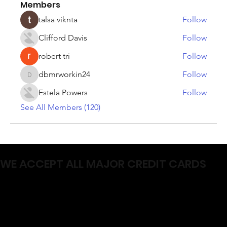
Members
talsa viknta
Follow
Clifford Davis
Follow
robert tri
Follow
dbmrworkin24
Follow
dbmrworkin24
Estela Powers
Follow
See All Members (120)
WE ACCEPT ALL MAJOR CREDIT CARDS