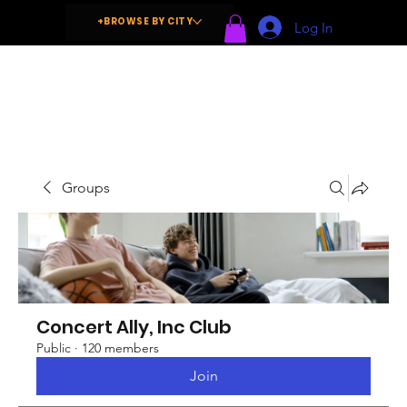
+BROWSE BY CITY
Log In
Groups
Concert Ally, Inc Club
Public
·
120 members
Join