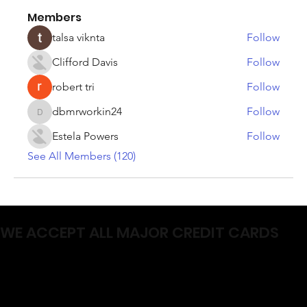
Members
talsa viknta
Follow
Clifford Davis
Follow
robert tri
Follow
dbmrworkin24
Follow
dbmrworkin24
Estela Powers
Follow
See All Members (120)
WE ACCEPT ALL MAJOR CREDIT CARDS