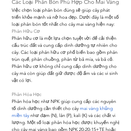
Các Loại Phân Bón Phù Hợp Cho Mai Vàng
Việc chọn loại phân bón đúng sẽ giúp cây phát 
triển khỏe mạnh và nở hoa đẹp. Dưới đây là một số 
loại phân bón tốt nhất cho cây mai vàng hiện nay:
Phân Hữu Cơ
Phân hữu cơ là một lựa chọn tuyệt vời để cải thiện 
cấu trúc đất và cung cấp dinh dưỡng tự nhiên cho 
cây. Các loại phân hữu cơ phổ biến bao gồm phân 
trùn quế, phân chuồng, phân từ bã mía, và bã cỏ. 
Phân hữu cơ không chỉ cung cấp dinh dưỡng cho 
cây mà còn giúp đất giữ được độ ẩm và các vi sinh 
vật có lợi.
Phân Hóa Học
Phân hóa học như NPK giúp cung cấp các nguyên 
tố dinh dưỡng cần thiết cho cây 
mai vàng khủng 
miền tây
 như đạm (N), lân (P), kali (K) và các chất vi 
lượng. Một số loại phân hóa học được khuyến nghị 
cho cây mai vàng bao gồm NPK 20-20-15+TE hoặc 