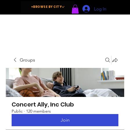
+BROWSE BY CITY
Log In
Groups
Concert Ally, Inc Club
Public
·
120 members
Join