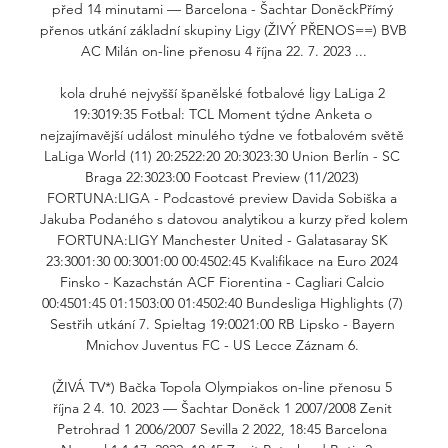
před 14 minutami — Barcelona - Šachtar DoněckPřímý 
přenos utkání základní skupiny Ligy (ŽIVÝ PŘENOS==) BVB 
AC Milán on-line přenosu 4 října 22. 7. 2023 ...

kola druhé nejvyšší španělské fotbalové ligy LaLiga 2 
19:3019:35 Fotbal: TCL Moment týdne Anketa o 
nejzajímavější událost minulého týdne ve fotbalovém světě 
LaLiga World (11) 20:2522:20 20:3023:30 Union Berlín - SC 
Braga 22:3023:00 Footcast Preview (11/2023) 
FORTUNA:LIGA - Podcastové preview Davida Sobiška a 
Jakuba Podaného s datovou analytikou a kurzy před kolem 
FORTUNA:LIGY Manchester United - Galatasaray SK 
23:3001:30 00:3001:00 00:4502:45 Kvalifikace na Euro 2024 
Finsko - Kazachstán ACF Fiorentina - Cagliari Calcio 
00:4501:45 01:1503:00 01:4502:40 Bundesliga Highlights (7) 
Sestřih utkání 7. Spieltag 19:0021:00 RB Lipsko - Bayern 
Mnichov Juventus FC - US Lecce Záznam 6. 

(ŽIVÁ TV*) Bačka Topola Olympiakos on-line přenosu 5 
října 2 4. 10. 2023 — Šachtar Doněck 1 2007/2008 Zenit 
Petrohrad 1 2006/2007 Sevilla 2 2022, 18:45 Barcelona 