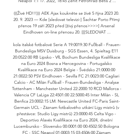
Neapol 1:1 17. 2022, 18:45 Zenit Petrohrad Betis 2 ...

(((Živé HD!!!))) AEK Ajax koukněte se živě 5 října 2023 20. 
20. 9. 2023 — Kde [sledovat televizi-] Šachtar Porto Přímý 
přenos 19 září 2023 před [živý přenos>>>>] Arsenal 
Eindhoven on-line přenosu 20. [[[SLEDOVAT ...

kola italské fotbalové Serie A 19:0019:30 Fußball - Frauen-
Bundesliga MSV Duisburg - SGS Essen, 4. Spieltag E11 
20:0522:00 RB Lipsko - VfL Bochum Bundesliga Kvalifikace 
na Euro 2024 Bosna a Hercegovina - Portugalsko 
Kvalifikace na Euro 2024 Belgie - Švédsko 21:0000:00 
21:0022:50 PSV Eindhoven - Sevilla FC 21:0023:00 Cagliari 
Calcio - AC Milán Fußball - Frauen-Bundesliga - Analyse 
Tottenham - Manchester United 22:2000:10 RCD Mallorca - 
Valencia CF LaLiga 22:4501:00 22:5000:45 Inter Milán - SL 
Benfica 23:0002:15 LM: Newcastle United FC-Paris Saint-
Germain UCL - Záznam fotbalového utkání Ligy mistrů (v 
přestávce: Studio Ligy mistrů) 23:0000:45 Celta Vigo - 
Deportivo Alavés Kvalifikace na Euro 2024, dnešní 
Lucembursko - Slovensko 00:0001:00 00:4502:50 Bologna 
FC - SSC Neapol 01:0003:15 03:4506:00 Záznam 