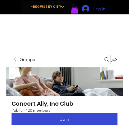
+BROWSE BY CITY
Log In
Groups
Concert Ally, Inc Club
Public
·
120 members
Join