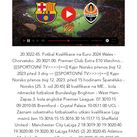
20:3022:45. Fotbal Kvalifikace na Euro 2024 Wales - 
Chorvatsko. 20:3021:00. Premier Club Extra E10 Všechno... 
[[[SPORTOVNÍ TV>>>>]==]] Kypr Norsko přenos živý 12. 
2023 před 3 dny — [[[SPORTOVNÍ TV>>>>]==]] Kypr 
Norsko přenos živý 12. 2023. před 15 hodinami Španělsko - 
Norsko [25. 3. od 20:45] ☑️ kvalifikace na ME... kola 
německé fotbalové Bundesligy Brighton - West Ham 
Zápas 3. kola anglické Premier League. 07:3010:15 
09:2010:05 Brentford - Crystal Palace 10:0511:00 UCL - 
Záznam odvetného fotbalového utkání kvalifikace Ligy 
mistrů žen 15:3016:15 15:3016:30 16:1517:15 Sheffield 
United - Manchester City LaLiga 2 18:3019:30 19:3020:40 
19:3020:00 19:3020:30 LaLiga FANS (2) 20:3020:45 Atlético 