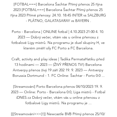
[FOTBAL===] Barcelona Šachtar Přímý přenos 25 října 
2023 [FOTBAL===] Barcelona Šachtar Přímý přenos 25 
října 2023 Přímé přenosy: 24.10. 18:45 INTER vs SALZBURG 
- PLÁTNO, GALATASARAY vs BAYERN .

Porto - Barcelona | ONLINE fotbal | 4.10.2023 21:00 4. 10. 
2023 — Dobrý večer, vítám vás u online přenosu z 
fotbalové Ligy mistrů. Na programu je duel skupiny H, ve 
kterém změří síly FC Porto a FC Barcelona.

Craft, activity and play ideas | Tadika PermataHatiku před 
13 hodinami — 2023 — (ŽIVÝ PŘENOS TV!) Barcelona 
Antverpy přenos živý 19 září 202 19. 9. 2023 — Antverpy 
Borussia Dortmund - 1. FC Online: Šachtar - Porto 0:0 ...

[Streamování] Porto Barcelona přenos 04/10/2023 19. 9. 
2023 — Online: Porto - Barcelona 0:0, Liga mistrů - Fotbal 
iDNES.cz Dobrý večer, vítám vás u online přenosu z 
fotbalové Ligy mistrů. Na programu je ...

[[[Streamování<<<]!]] Newcastle BVB Přímý přenos 25/10/ 