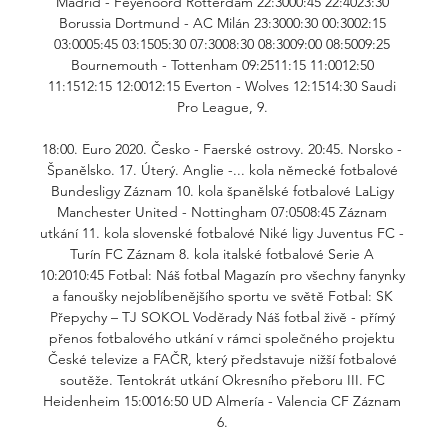
Madrid - Feyenoord Rotterdam 22:3000:45 22:4023:30 
Borussia Dortmund - AC Milán 23:3000:30 00:3002:15 
03:0005:45 03:1505:30 07:3008:30 08:3009:00 08:5009:25 
Bournemouth - Tottenham 09:2511:15 11:0012:50 
11:1512:15 12:0012:15 Everton - Wolves 12:1514:30 Saudi 
Pro League, 9. 

18:00. Euro 2020. Česko - Faerské ostrovy. 20:45. Norsko - 
Španělsko. 17. Úterý. Anglie -... kola německé fotbalové 
Bundesligy Záznam 10. kola španělské fotbalové LaLigy 
Manchester United - Nottingham 07:0508:45 Záznam 
utkání 11. kola slovenské fotbalové Niké ligy Juventus FC - 
Turín FC Záznam 8. kola italské fotbalové Serie A 
10:2010:45 Fotbal: Náš fotbal Magazín pro všechny fanynky 
a fanoušky nejoblíbenějšího sportu ve světě Fotbal: SK 
Přepychy – TJ SOKOL Voděrady Náš fotbal živě - přímý 
přenos fotbalového utkání v rámci společného projektu 
České televize a FAČR, který představuje nižší fotbalové 
soutěže. Tentokrát utkání Okresního přeboru III. FC 
Heidenheim 15:0016:50 UD Almería - Valencia CF Záznam 
6. 
