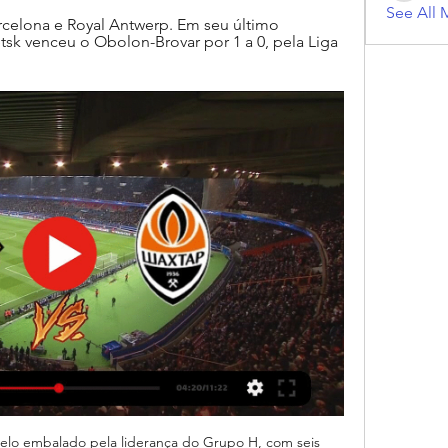
See All 
elona e Royal Antwerp. Em seu último 
k venceu o Obolon-Brovar por 1 a 0, pela Liga 
ma vaga nas oitavas de final da competição. 

Onde vai passar o jogo BARCELONA X SHAKHTAR há 13 horas — Transmissão de Barcelona x Shakhtar Donetsk ao vivo: onde assistir online de graça ao jogo pela Champions League? Com detalhes do Portal da ...

Assistir Barcelona x Shakhtar Donetsk Ao Vivo Hoje 25/10/2023 há 6 horas — Assistir Barcelona x Shakhtar Donetsk ao vivo online Hoje. APÓS COMEÇAR O JOGO, SELECIONE UMA OPÇÃO DE CANAL E DIVIRTA-SE! CASO VOCÊ ESTEJA ...

Barcelona x Shakhtar Donetsk: onde assistir ao vivo, que há 5 horas — Equipes entram em campo nesta quarta-feira (25), pelo Grupo H; veja como acompanhar na TV e na internet.

Barcelona x Shakhtar Donetsk ao vivo hoje 25 outubro 2023 há 14 horas — há 3 horas — VIVO PORTO X BARCELONA HOJE há 12 horas — Veja ONDE ASSISTIR AO VIVO. Antwerp 0 x 1 Shakhtar Donetsk Rodada 2 MELHOR ODD .

assistir Barcelona x Shakhtar Donetsk ao vivo ver tv online há 13 horas — assistir Barcelona x Shakhtar Donetsk ao vivo ver tv online 25/10/2023 Esporte ao vivo 18/09/2023 — há 2 dias — .

Barcelona x Shakhtar Donetsk: escalações e onde assistir há 13 horas — Diante de seus torcedores, o clube catalão pode encaminhar a classificação para as oitavas de final em caso de vitória. A partida terá transmissão ao vivo na ...

Assistir Barcelona x Shakhtar Donetsk ao vivo 25/10/2023 onlinePublicado em: 25 de Outubro de 2023 Assistir Barcelona x Shakhtar Donetsk ao vivo pelo Liga dos Campeões da UEFA hoje dia 25/10/2023, assista agora Shakhtar Donetsk e Barcelona sem travar em HD aqui no canaisplay. com! Só aqui no Canais Play você acompanha a partida completa entre Barcelona x Shakhtar Donetsk ao vivo pelo Liga dos Campeões da UEFA a partir das 13h45 (de Brasília) com transmissão exclusiva do canal TNT e HBO MAX. Barcelona x Shakhtar Donetsk ao vivo - futebol ao vivo grátisÉ hora de sentir emoção e vibração ao assistir Barcelona e Shakhtar Donetsk com qualidade e totalmente grátis, assista o melhor do futebol ao vivo aqui no Canais Play13h45 - Liga dos Campeões da UEFA: Barcelona x Shakhtar Donetsk - TNT e HBO MAXAssistir Barcelona x Shakhtar Donetsk pelo Liga dos Campeões da UEFA grátis aqui no Canais Play! Quer assistir aos seus jogos ao vivo favoritos sem se preocupar com a segurança e a confiabilidade do site? Então o Canais Play é a escolha certa para você! Com nossa plataforma de transmissão ao vivo confiável e segura, você pode desfrutar de uma experiência de jogo emocionante sem complicações. 

[[TV AO VIVO=]>] assistir Barcelona x Shakhtar Donetsk ao vi há 2 horas — há 8 horas — Assistir Barcelona x Shakhtar Donetsk ao vivo pelo Liga dos Campeões da UEFA hoje dia 25/10/2023, assista agora Shakhtar ...

Barcelona x Shakhtar Donetsk AO VIVO: onde assistir jogo em tempo real pela Champions League | 25/10/202301:40há 11 horasAlém do tempo real aqui na VAVEL Brasil, a partida entre Barcelona x Shakhtar Donetsk ao vivo terá transmissão pela TNT e HBO Max. 01:25há 11 horasRiznyk; Konoplia, Bondar, Matviyenko, Azarov; Bondarenko, Stepanenko, Sudakov; Zubkov, Sikan, Newerton. 01:20há 11 horasSob o comando de novo treinador, Marino Pushych, que não possui nenhum desfalque, apenas dúvida em relação a Matviyenko (tendão). 

BARCELONA x SHAKHTAR DONETSK AO VIVO - YouTube YouTube YouTube YouTube Na Rede Oficial há 3 horas há 3 horas

01:05há 12 horasTer Stegen: João Cancelo, Araújo, Christensen, Alonso; Fermin Lopez, Oriol Romeu, Gündogan; Yamal, Ferran Torres, João Félix. 01:00há 12 horasXavi não poderá contar com seis jogadores: De Jong (tornozelo), Gavi (suspenso), Koundé (joelho), Lewandowski (tornozelo), Raphinha (coxa), Sergi Roberto (rutura muscular). Já Pedri segue como dúvida, por conta do condicionamento físico. 

ASSISTIR Porto x Shakhtar Donetsk ao vivo online A chave conta também com Barcelona e Royal Antwerp. Em seu último compromisso, o Shakhtar Donetsk venceu o Obolon-Brovar por 1 a 0, pela Liga Ucraniana;. Já ...

Barcelona e Shakhtar Donetsk se enfrentam pela fase de grupos da Champions League. Foto: Arte/EstadãoBARCELONA X SHAKHTAR DONETSK: DATA, HORÁRIO E LOCALDATA: 25/10 (quarta-feira). HORÁRIO: 13h45 (horário de Brasília). LOCAL: Estádio Olímpico Lluís Companys. ONDE ASSISTIR BARCELONA X SHAKHTAR DONETSK AO VIVOContinua após a publicidadeTNT (TV fechada);HBO Max (streaming). ESCALAÇÕES PROVÁVEIS DE BARCELONA E SHAKHTAR DONETSKBARCELONA: Marc-Andre ter Stegen; João Cancelo, Ronald Araujo, Íñigo Martinez e Álex Balde; Fermín López, Oriol Romeu, Ilkay Gundogan e Lamine Yamal; Ferrán Torres e João Félix. Técnico: Xavi Hernández. SHAKHTAR DONETSK: Dmytro Riznyk; Yukhym Konoplya, Yaroslav Rakitskiy, Mykola Matvienko e Irakli Azarovi; Taras Stepanenko, Oleksandr Zubkov, Yegor Nazaryna e Georgiy Sudakov; Dmytro Kryskiv e Danylo Sikan. Técnico: Darijo Srna. 

Barcelona x Shakhtar Donetsk Palpites - Saiba Onde há 4 horas — Barcelona e Shakhtar Donetsk se enfrentam em partida válida pela 3ª rodada da fase de grupos da Champions League. O duelo acontecerá nesta ...

Para os torcedores que desejam acompanhar a partida, ela estará disponível na TNT e no streaming HBO Max. TNT, é um canal de televisão brasileiro produzido pela Warner Bros, por assinatura transmitido na América Latina, destinado a exibição de programas e transmissões esportivas. Barcelona e Shakhtar Donetsk se enfrentam em um jogo crucial para ambos os times. 

Barcelona x Shakhtar Donetsk ao vivo: como assistir online e transmissão na TV o jogo da Champions LeagueBarcelona x Shakhtar Donetsk ao vivo. Foto: Divulgação/CBSSaiba como assistir Barcelona x Shakhtar Donetsk ao vivo na TV, onde assistir online e tudo mais sobre o jogo da UEFA Champions League edição 2023/24. O Barcelona recebe o Shakhtar Donetsk às 13h45 (de Brasília) desta quarta-feira, 25 de outubro, no estádio Olímpico Lluís Companys, em Barcelona, pela 03ª rodada fase de grupos da maior competição de clubes do mundo. 

Barcelona x Shakhtar Donetsk » Palpites, Placar ao vivo há 8 horas — * Para assistir, você deve ter uma conta com fundos ou uma aposta feita nas últimas 24h! Juiz Kruzliak, Ivan. Estádio Olímpic Lluís 