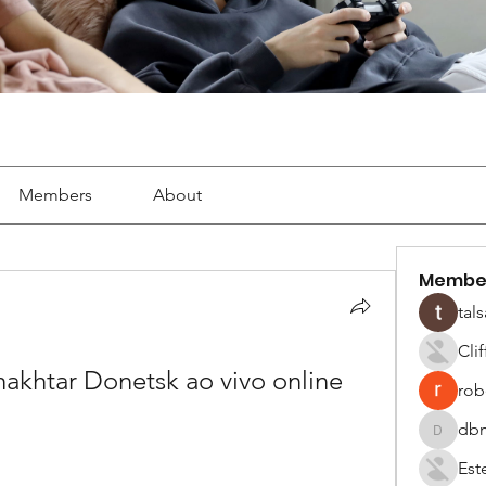
Members
About
Membe
tals
Cli
hakhtar Donetsk ao vivo online 
robe
dbm
dbmrwor
Est