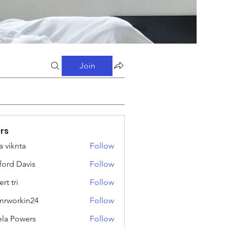
Join
rs
a viknta
Follow
fford Davis
Follow
rt tri
Follow
rworkin24
Follow
kin24
ela Powers
Follow