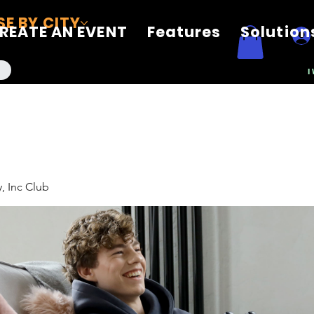
E BY CITY
REATE AN EVENT
Features
Solution
I
, Inc Club