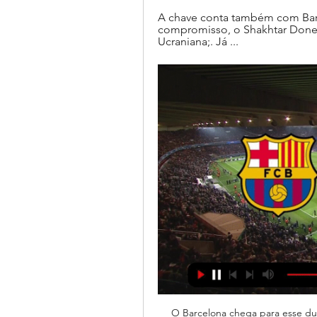
A chave conta também com Barc
compromisso, o Shakhtar Donets
Ucraniana;. Já ...
O Barcelona chega para esse duelo embalado pela liderança do Grupo H, com seis pontos conquistados em duas vitórias. No último jogo da Champions, a equipe catalã derrotou o Porto e agora busca se manter na primeira posição da tabela. Além disso, o Barça venceu o Athletic Bilbao em LaLiga, mantendo a briga pela liderança com Real Madrid e Girona. No entanto, o técnico Xavi terá alguns problemas para escalar o time. 

Como assistir online ao jogo do Barcelona x Shakhtar Donetsk ao vivo ao vivo pela internet? A saber, em primeiro lugar é importante destacar que a única transmissão da partida entre Barcelona x Shakhtar Donetsk ao vivo e com imagens pelo canal da TNT e streaming HBO MAX. Para aqueles que desejam assistir a todas as partidas da Champions League, é possível assinar a HBO Max e desfrutar de uma programação completa de jogos. Não perca a oportunidade de acompanhar de perto toda a ação da maior competição de clubes da Europa. Barcelona x Shakhtar Donetsk ao vivo hoje pela UEFA Champions LeagueO jogo entre Barcelona x Shakhtar Donetsk será realizado no estádio Olímpico Lluís Companys, em Barcelona. 

Barcelona x Shakhtar Donetsk: onde assistir, horário e escalação das equipesInvicto no Campeonato Espanhol – o único da competição –, o Barcelona agora volta suas atenções para a fase de grupos Champions League. Nesta quarta-feira, 25, o time catalão encara o Shakhtar Donetsk, em casa, para ampliar sua vantagem na liderança do Grupo H, que também conta Porto e Antwerp, da Bélgica. A partida acontece às 13h45 (horário de Brasília) no Estádio Olímpico Lluís Companys, na Catalunha – o Camp Nou, casa do Barcelona, está fechado para reformas. Até aqui, a equipe comandada pelo ídolo e treinador Xavi conquistou duas vitórias nos dois primeiros jogos. 

Barcelona x Shakhtar Donetsk ao vivo: acompanhe o jogo há 9 horas — Barcelona x Shakhtar Donetsk ao vivo: acompanhe o jogo pela Champions League. Onde assistir e tempo real dos lances e das estatísticas do ...

Barcelona x Shakhtar Donetsk: onde assistir, horário e há 3 horas — ONDE ASSISTIR BARCELONA X SHAKHTAR DONETSK AO VIVO. TNT (TV fechada);; HBO Max (streaming). ESCALAÇÕES PROVÁVEIS DE BARCELONA E SHAKHTAR DONETSK.

O técnico Darijo Srna não terá maiores problemas para escalar o time, contando com praticamente todo o elenco à disposição. Além disso, o Shakhtar Donetsk precisa aproveitar as fragilidades defensivas do Barcelona e explorar os contra-ataques. Com jogadores rápidos e habilidosos, como Zubkov e Sikan, a equipe ucraniana pode surpreender e conquistar pontos importantes nessa partidaVeja onde assistir ao jogo desta quarta-feira, e qual canal vai transmitir a partida ao vivo e como assistir online de graça. 

Na Espanha, ocupa a terceira posição na LaLiga, a um ponto de Real Madrid e Girona, líder e vice-líder, respectivamente. A invencibilidade na temporada é o principal trunfo do time para continuar em seu melhor ritmo em todas as frentes (Campeonato Espanhol, Champions League e Copa do Rei). Também na terceira posição, mas com um jogo a disputar, o Shakhtar muda suas atenções do Campeonato Ucraniano para o cenário europeu. Na Champions, foi derrotado na estreia diante do Porto, mas se recuperou na última rodada ao derrotar o Antwerp, da Bélgica. Caso derrote o Barcelona, se igualará em pontos com o líder do Grupo H e entra na briga por uma das vagas às oitavas de final. 

Gavì foi expulso no confronto contra os portugueses e não estará disponível para essa partida. Além dele, Raphinha, Lewandowski, De Jong, Koundé e Sergi Roberto também estão fora por lesão. A boa notícia é que Pedri pode estar em condições de jogo e tem chances de ser utilizado contra os ucranianos. O Shakhtar Donetsk conquistou sua primeira vitória na Liga dos Campeões na última rodada, ao derrotar o Royal Antwerp. Com três pontos ganhos, a equipe ucraniana terá o desafio de enfrentar o Barcelona e buscar u