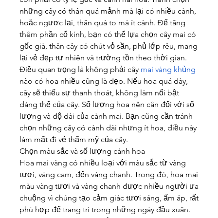
những cây có thân quá mảnh mà lại có nhiều cành, 
hoặc ngược lại, thân quá to mà ít cành. Để tăng 
thêm phần cổ kính, bạn có thể lựa chọn cây mai có 
gốc già, thân cây có chút vỏ sần, phủ lớp rêu, mang 
lại vẻ đẹp tự nhiên và trường tồn theo thời gian.
Điều quan trọng là không phải cây 
mai vàng khủng
nào có hoa nhiều cũng là đẹp. Nếu hoa quá dày, 
cây sẽ thiếu sự thanh thoát, không làm nổi bật 
dáng thế của cây. Số lượng hoa nên cân đối với số 
lượng và độ dài của cành mai. Bạn cũng cần tránh 
chọn những cây có cành dài nhưng ít hoa, điều này 
làm mất đi vẻ thẩm mỹ của cây.
Chọn màu sắc và số lượng cánh hoa
Hoa mai vàng có nhiều loại với màu sắc từ vàng 
tươi, vàng cam, đến vàng chanh. Trong đó, hoa mai 
màu vàng tươi và vàng chanh được nhiều người ưa 
chuộng vì chúng tạo cảm giác tươi sáng, ấm áp, rất 
phù hợp để trang trí trong những ngày đầu xuân. 