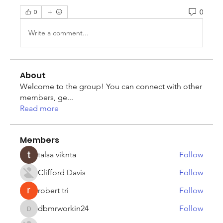
0
0
Write a comment...
About
Welcome to the group! You can connect with other
members, ge
...
Read more
Members
talsa viknta
Follow
Clifford Davis
Follow
robert tri
Follow
dbmrworkin24
Follow
dbmrworkin24