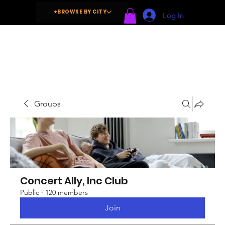
+BROWSE BY CITY
Log In
Groups
Concert Ally, Inc Club
Public
·
120 members
Join