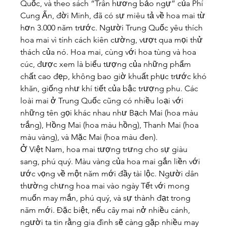
Quốc, và theo sách “Trân hương bảo ngự” của Phí 
Cung Ấn, đời Minh, đã có sự miêu tả về hoa mai từ 
hơn 3.000 năm trước. Người Trung Quốc yêu thích 
hoa mai vì tính cách kiên cường, vượt qua mọi thử 
thách của nó. Hoa mai, cùng với hoa tùng và hoa 
cúc, được xem là biểu tượng của những phẩm 
chất cao đẹp, không bao giờ khuất phục trước khó 
khăn, giống như khí tiết của bậc trượng phu. Các 
loài mai ở Trung Quốc cũng có nhiều loại với 
những tên gọi khác nhau như Bạch Mai (hoa màu 
trắng), Hồng Mai (hoa màu hồng), Thanh Mai (hoa 
màu vàng), và Mặc Mai (hoa màu đen).
Ở Việt Nam, hoa mai tượng trưng cho sự giàu 
sang, phú quý. Màu vàng của hoa mai gắn liền với 
ước vọng về một năm mới đầy tài lộc. Người dân 
thường chưng hoa mai vào ngày Tết với mong 
muốn may mắn, phú quý, và sự thành đạt trong 
năm mới. Đặc biệt, nếu cây mai nở nhiều cánh, 
người ta tin rằng gia đình sẽ càng gặp nhiều may 