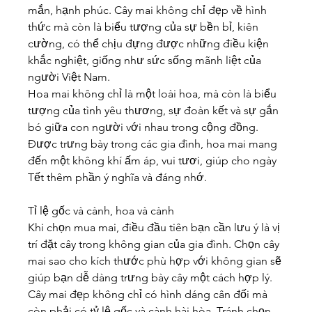
mắn, hạnh phúc. Cây mai không chỉ đẹp về hình 
thức mà còn là biểu tượng của sự bền bỉ, kiên 
cường, có thể chịu đựng được những điều kiện 
khắc nghiệt, giống như sức sống mãnh liệt của 
người Việt Nam.
Hoa mai không chỉ là một loài hoa, mà còn là biểu 
tượng của tình yêu thương, sự đoàn kết và sự gắn 
bó giữa con người với nhau trong cộng đồng. 
Được trưng bày trong các gia đình, hoa mai mang 
đến một không khí ấm áp, vui tươi, giúp cho ngày 
Tết thêm phần ý nghĩa và đáng nhớ.
Tỉ lệ gốc và cành, hoa và cành
Khi chọn mua mai, điều đầu tiên bạn cần lưu ý là vị 
trí đặt cây trong không gian của gia đình. Chọn cây 
mai sao cho kích thước phù hợp với không gian sẽ 
giúp bạn dễ dàng trưng bày cây một cách hợp lý. 
Cây mai đẹp không chỉ có hình dáng cân đối mà 
còn phải có tỷ lệ gốc và cành hài hòa. Tránh chọn 