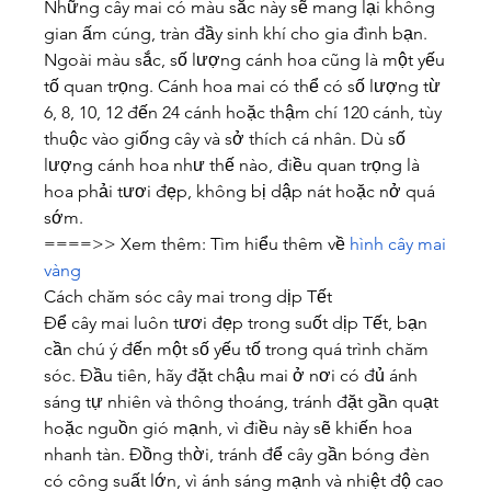
Những cây mai có màu sắc này sẽ mang lại không 
gian ấm cúng, tràn đầy sinh khí cho gia đình bạn.
Ngoài màu sắc, số lượng cánh hoa cũng là một yếu 
tố quan trọng. Cánh hoa mai có thể có số lượng từ 
6, 8, 10, 12 đến 24 cánh hoặc thậm chí 120 cánh, tùy 
thuộc vào giống cây và sở thích cá nhân. Dù số 
lượng cánh hoa như thế nào, điều quan trọng là 
hoa phải tươi đẹp, không bị dập nát hoặc nở quá 
sớm.
====>> Xem thêm: Tìm hiểu thêm về 
hình cây mai 
vàng
Cách chăm sóc cây mai trong dịp Tết
Để cây mai luôn tươi đẹp trong suốt dịp Tết, bạn 
cần chú ý đến một số yếu tố trong quá trình chăm 
sóc. Đầu tiên, hãy đặt chậu mai ở nơi có đủ ánh 
sáng tự nhiên và thông thoáng, tránh đặt gần quạt 
hoặc nguồn gió mạnh, vì điều này sẽ khiến hoa 
nhanh tàn. Đồng thời, tránh để cây gần bóng đèn 
có công suất lớn, vì ánh sáng mạnh và nhiệt độ cao 