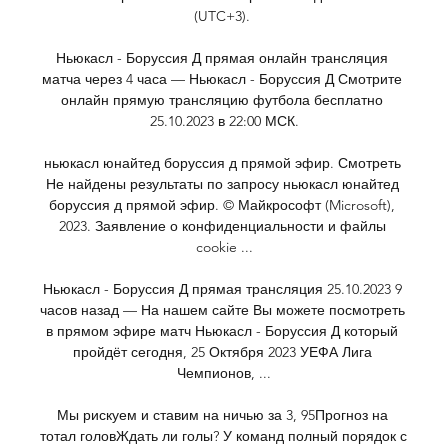
(UTC+3). 

Ньюкасл - Боруссия Д прямая онлайн трансляция 
матча через 4 часа — Ньюкасл - Боруссия Д Смотрите 
онлайн прямую трансляцию футбола бесплатно 
25.10.2023 в 22:00 МСК.

ньюкасл юнайтед боруссия д прямой эфир. Смотреть 
Не найдены результаты по запросу ньюкасл юнайтед 
боруссия д прямой эфир. © Майкрософт (Microsoft), 
2023. Заявление о конфиденциальности и файлы 
cookie ...

Ньюкасл - Боруссия Д прямая трансляция 25.10.2023 9 
часов назад — На нашем сайте Вы можете посмотреть 
в прямом эфире матч Ньюкасл - Боруссия Д который 
пройдёт сегодня, 25 Октября 2023 УЕФА Лига 
Чемпионов, ...

Мы рискуем и ставим на ничью за 3, 95Прогноз на 
тотал головЖдать ли голы? У команд полный порядок с 