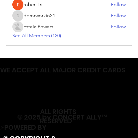
robert tri
Follow
dbmrworkin24
Follow
dbmrworkin24
Estela Powers
Follow
See All Members (120)
WE ACCEPT ALL MAJOR CREDIT CARDS
ALL RIGHTS
© 2025 by CONCERT ALLY™
RESERVED
⚡️POWERED BY