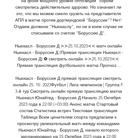
на фоне мощного уровня оппозиции “сороки” 
смотрелись действительно здорово. Но означает ли 
это, что мы можем смело грузить на представителя 
АПЛ в матче против дортмундской “Боруссии”? Нет! 
Отдаем должное “Ньюкаслу”, но ни в коем случае не 
списываем со счетом “Боруссию Д”. 

Ньюкасл - Боруссия Д ≻≻25.10.2023≺≺ матч онлайн 
Ньюкасл - Боруссия Д (Прямая трансляция Ньюкасл - 
Боруссия Д) ⚽ смотреть онлайн ≻≻25.10.2023≺≺ 
Прямая трансляция футбольного матча Прогноз ...

Ньюкасл - Боруссия Д прямая трансляция смотреть 
онлайн 25. 10. 2023Футбол | Лига чемпионов | Группа F. 
3-й тур Смотреть онлайн прямую трансляцию матча 
Ньюкасл Юнайтед - Боруссия Д Начало 25 Октября 
2023 года в 22:00 (+03:00) Анонс матча Стартовый 
состав Статистика встреч Текстовая трансляция 
Таблица Всем ценителям спорта предлагаем к 
просмотру увлекательный матч между командами 
Ньюкасл Юнайтед - Боруссия Д, начало которого 
запланировано на 25 Октября 2023 года в 22:00 